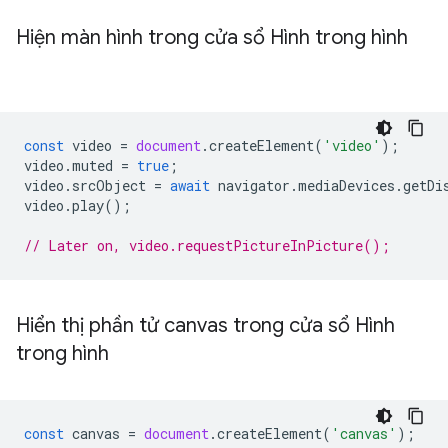
Hiện màn hình trong cửa sổ Hình trong hình
const
video
=
document
.
createElement
(
'video'
);
video
.
muted
=
true
;
video
.
srcObject
=
await
navigator
.
mediaDevices
.
getDi
video
.
play
();
// Later on, video.requestPictureInPicture();
Hiển thị phần tử canvas trong cửa sổ Hình
trong hình
const
canvas
=
document
.
createElement
(
'canvas'
);