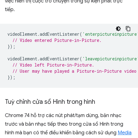
việc hiển thị cuộc trò chuyện trong sự kiện phát trực
tiếp.
videoElement
.
addEventListener
(
'enterpictureinpicture
// Video entered Picture-in-Picture.
});
videoElement
.
addEventListener
(
'leavepictureinpicture
// Video left Picture-in-Picture.
// User may have played a Picture-in-Picture video
});
Tuỳ chỉnh cửa sổ Hình trong hình
Chrome 74 hỗ trợ các nút phát/tạm dừng, bản nhạc
trước và bản nhạc tiếp theo trong cửa sổ Hình trong
hình mà bạn có thể điều khiển bằng cách sử dụng
Media