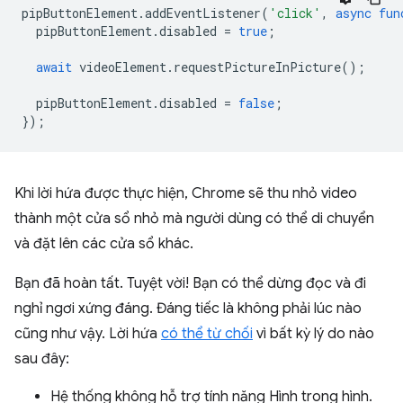
pipButtonElement
.
addEventListener
(
'click'
,
async
fun
pipButtonElement
.
disabled
=
true
;
await
videoElement
.
requestPictureInPicture
();
pipButtonElement
.
disabled
=
false
;
});
Khi lời hứa được thực hiện, Chrome sẽ thu nhỏ video
thành một cửa sổ nhỏ mà người dùng có thể di chuyển
và đặt lên các cửa sổ khác.
Bạn đã hoàn tất. Tuyệt vời! Bạn có thể dừng đọc và đi
nghỉ ngơi xứng đáng. Đáng tiếc là không phải lúc nào
cũng như vậy. Lời hứa
có thể từ chối
vì bất kỳ lý do nào
sau đây:
Hệ thống không hỗ trợ tính năng Hình trong hình.