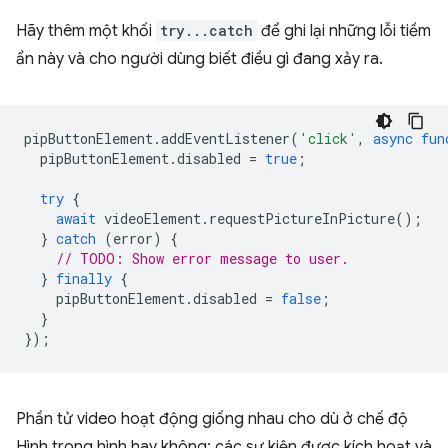
Hãy thêm một khối
try...catch
để ghi lại những lỗi tiềm
ẩn này và cho người dùng biết điều gì đang xảy ra.
pipButtonElement
.
addEventListener
(
'click'
,
async
fun
pipButtonElement
.
disabled
=
true
;
try
{
await
videoElement
.
requestPictureInPicture
();
}
catch
(
error
)
{
// TODO: Show error message to user.
}
finally
{
pipButtonElement
.
disabled
=
false
;
}
});
Phần tử video hoạt động giống nhau cho dù ở chế độ
Hình trong hình hay không: các sự kiện được kích hoạt và