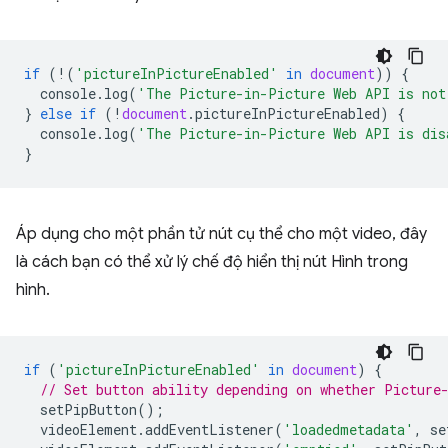
if
(
!
(
'pictureInPictureEnabled'
in
document
))
{
console
.
log
(
'The Picture-in-Picture Web API is not
}
else
if
(
!
document
.
pictureInPictureEnabled
)
{
console
.
log
(
'The Picture-in-Picture Web API is dis
}
Áp dụng cho một phần tử nút cụ thể cho một video, đây
là cách bạn có thể xử lý chế độ hiển thị nút Hình trong
hình.
if
(
'pictureInPictureEnabled'
in
document
)
{
// Set button ability depending on whether Picture
setPipButton
();
videoElement
.
addEventListener
(
'loadedmetadata'
,
se