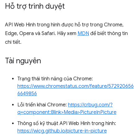
Hỗ trợ trình duyệt
API Web Hình trong hình được hỗ trợ trong Chrome,
Edge, Opera và Safari. Hãy xem
MDN
để biết thông tin
chi tiết.
Tài nguyên
Trạng thái tính năng của Chrome:
https://www.chromestatus.com/feature/572920656
6649856
Lỗi triển khai Chrome:
https://crbug.com/?
q=component:Blink>Media>PictureInPicture
Thông số kỹ thuật API Web Hình trong hình:
https://wicg.github.io/picture-in-picture