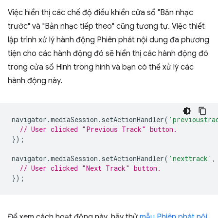
Việc hiển thị các chế độ điều khiển cửa sổ "Bản nhạc
trước" và "Bản nhạc tiếp theo" cũng tương tự. Việc thiết
lập trình xử lý hành động Phiên phát nội dung đa phương
tiện cho các hành động đó sẽ hiển thị các hành động đó
trong cửa sổ Hình trong hình và bạn có thể xử lý các
hành động này.
navigator
.
mediaSession
.
setActionHandler
(
'previoustra
// User clicked "Previous Track" button.
});
navigator
.
mediaSession
.
setActionHandler
(
'nexttrack'
,
// User clicked "Next Track" button.
});
Để xem cách hoạt động này, hãy thử
mẫu Phiên phát nội