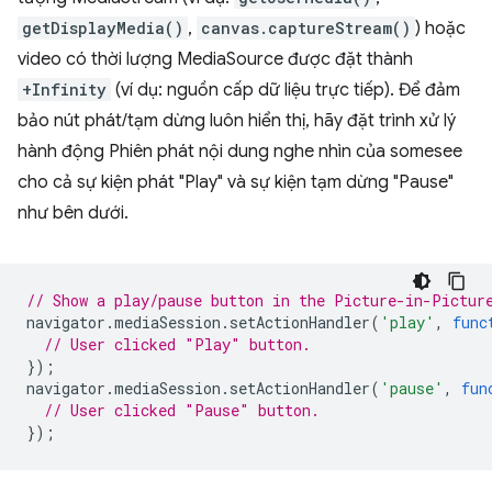
getDisplayMedia()
,
canvas.captureStream()
) hoặc
video có thời lượng MediaSource được đặt thành
+Infinity
(ví dụ: nguồn cấp dữ liệu trực tiếp). Để đảm
bảo nút phát/tạm dừng luôn hiển thị, hãy đặt trình xử lý
hành động Phiên phát nội dung nghe nhìn của somesee
cho cả sự kiện phát "Play" và sự kiện tạm dừng "Pause"
như bên dưới.
// Show a play/pause button in the Picture-in-Pictur
navigator
.
mediaSession
.
setActionHandler
(
'play'
,
func
// User clicked "Play" button.
});
navigator
.
mediaSession
.
setActionHandler
(
'pause'
,
fun
// User clicked "Pause" button.
});