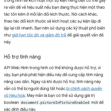
trong hình sẽ kích hoạt một sự kiện riêng biệt có thể gây
ra vấn đề về hiệu suất nếu bạn đang thực hiện một thao
tác tốn kém ở mỗi lần đổi kích thước. Nói cách khác,
thao tác đổi kích thước sẽ kích hoạt các sự kiện lặp đi
lặp lại rất nhanh. Bạn nên sử dụng các kỹ thuật phổ biến
như
giới hạn tốc độ và giảm độ trễ
để giải quyết vấn đề
này.
Hỗ trợ tính năng
API Web Hình trong hình có thể không được hỗ trợ, vì
vậy, bạn phải phát hiện điều này để cung cấp tính năng
nâng cao dần. Ngay cả khi được hỗ trợ, tính năng này
vẫn có thể bị người dùng tắt hoặc
bị chính sách quyền
vô hiệu hoá
. May mắn là bạn có thể sử dụng giá trị
boolean
document.pictureInPictureEnabled
mới để
xác định điều này.