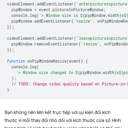
videoElement
.
addEventListener
(
'enterpictureinpicture
pipWindow
=
event
.
pictureInPictureWindow
;
console
.
log
(
`> Window size is 
${
pipWindow
.
width
}
x
$
pipWindow
.
addEventListener
(
'resize'
,
onPipWindowRe
});
videoElement
.
addEventListener
(
'leavepictureinpicture
pipWindow
.
removeEventListener
(
'resize'
,
onPipWindo
});
function
onPipWindowResize
(
event
)
{
console
.
log
(
`> Window size changed to 
${
pipWindow
.
width
}
x
${
pi
);
// TODO: Change video quality based on Picture-in-
}
Bạn không nên liên kết trực tiếp với sự kiện đổi kích
thước vì mỗi thay đổi nhỏ đối với kích thước cửa sổ Hình