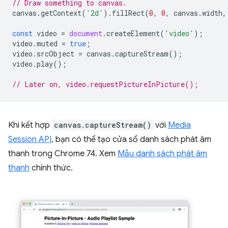
// Draw something to canvas.
canvas
.
getContext
(
'2d'
).
fillRect
(
0
,
0
,
canvas
.
width
,
const
video
=
document
.
createElement
(
'video'
);
video
.
muted
=
true
;
video
.
srcObject
=
canvas
.
captureStream
();
video
.
play
();
// Later on, video.requestPictureInPicture();
Khi kết hợp
canvas.captureStream()
với
Media
Session API
, bạn có thể tạo cửa sổ danh sách phát âm
thanh trong Chrome 74. Xem
Mẫu danh sách phát âm
thanh
chính thức.