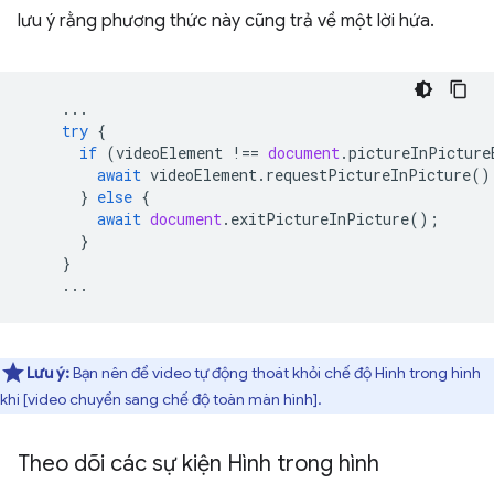
lưu ý rằng phương thức này cũng trả về một lời hứa.
...
try
{
if
(
videoElement
!==
document
.
pictureInPicture
await
videoElement
.
requestPictureInPicture
()
}
else
{
await
document
.
exitPictureInPicture
();
}
}
...
Lưu ý:
Bạn nên để video tự động thoát khỏi chế độ Hình trong hình
khi [video chuyển sang chế độ toàn màn hình].
Theo dõi các sự kiện Hình trong hình