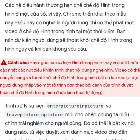
Các hệ điều hành thường hạn chế chế độ Hình trong
hình ở một cửa sổ, vì vậy, Chrome triển khai theo mẫu
này. Điều này có nghĩa là người dùng chỉ có thể phát một
video ở chế độ Hình trong hình tại một thời điểm. Bạn
nên dự kiến người dùng sẽ thoát khỏi chế độ Hình trong
hình ngay cả khi bạn không yêu cầu.
Cảnh báo:
Hãy nghe các sự kiện Hình trong hình thay vì chờ lời hứa
cập nhật các nút điều khiển trình phát nội dung nghe nhìn. Video có thể
chuyển sang và thoát khỏi chế độ Hình trong hình bất cứ lúc nào (ví dụ:
người dùng nhấp vào một số trình đơn theo bối cảnh của trình duyệt
hoặc chế độ Hình trong hình được kích hoạt tự động).
Trình xử lý sự kiện
enterpictureinpicture
và
leavepictureinpicture
mới cho phép chúng ta điều
chỉnh trải nghiệm cho người dùng. Đó có thể là bất kỳ nội
dung nào, từ việc duyệt xem danh mục video cho đến