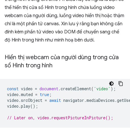
thể hiển thị cửa sổ Hình trong hình chứa luồng video
webcam của người dùng, luồng video hiển thị hoặc thậm
chí là một phần tử canvas. Xin lưu ý rằng bạn không cần
đính kèm phần tử video vào DOM để chuyển sang chế
độ Hình trong hình như minh hoạ bên dưới.
Hiển thị webcam của người dùng trong cửa
sổ Hình trong hình
const
video
=
document
.
createElement
(
'video'
);
video
.
muted
=
true
;
video
.
srcObject
=
await
navigator
.
mediaDevices
.
getUs
video
.
play
();
// Later on, video.requestPictureInPicture();