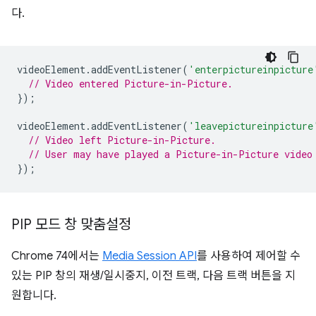
다.
videoElement
.
addEventListener
(
'enterpictureinpicture
// Video entered Picture-in-Picture.
});
videoElement
.
addEventListener
(
'leavepictureinpicture
// Video left Picture-in-Picture.
// User may have played a Picture-in-Picture video
});
PIP 모드 창 맞춤설정
Chrome 74에서는
Media Session API
를 사용하여 제어할 수
있는 PIP 창의 재생/일시중지, 이전 트랙, 다음 트랙 버튼을 지
원합니다.