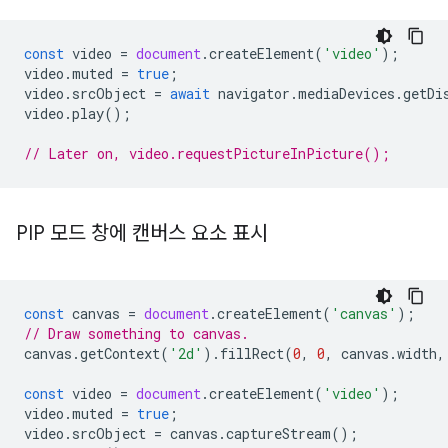
const
video
=
document
.
createElement
(
'video'
);
video
.
muted
=
true
;
video
.
srcObject
=
await
navigator
.
mediaDevices
.
getDi
video
.
play
();
// Later on, video.requestPictureInPicture();
PIP 모드 창에 캔버스 요소 표시
const
canvas
=
document
.
createElement
(
'canvas'
);
// Draw something to canvas.
canvas
.
getContext
(
'2d'
).
fillRect
(
0
,
0
,
canvas
.
width
,
const
video
=
document
.
createElement
(
'video'
);
video
.
muted
=
true
;
video
.
srcObject
=
canvas
.
captureStream
();