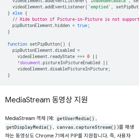
videoElement
.
addEventListener
(
'loadedmetadata'
,
se
videoElement
.
addEventListener
(
'emptied'
,
setPipBut
}
else
{
// Hide button if Picture-in-Picture is not suppor
pipButtonElement
.
hidden
=
true
;
}
function
setPipButton
()
{
pipButtonElement
.
disabled
=
videoElement
.
readyState
===
0
||
!
document
.
pictureInPictureEnabled
||
videoElement
.
disablePictureInPicture
;
}
Media
Stream 동영상 지원
MediaStream 객체 (예:
getUserMedia()
,
getDisplayMedia()
,
canvas.captureStream()
)를 재생
하는 동영상도 Chrome 71에서 PIP를 지원합니다. 즉, 사용자