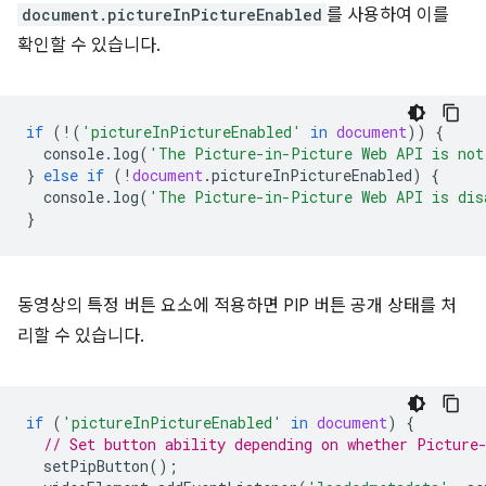
document.pictureInPictureEnabled
를 사용하여 이를
확인할 수 있습니다.
if
(
!
(
'pictureInPictureEnabled'
in
document
))
{
console
.
log
(
'The Picture-in-Picture Web API is not
}
else
if
(
!
document
.
pictureInPictureEnabled
)
{
console
.
log
(
'The Picture-in-Picture Web API is dis
}
동영상의 특정 버튼 요소에 적용하면 PIP 버튼 공개 상태를 처
리할 수 있습니다.
if
(
'pictureInPictureEnabled'
in
document
)
{
// Set button ability depending on whether Picture
setPipButton
();