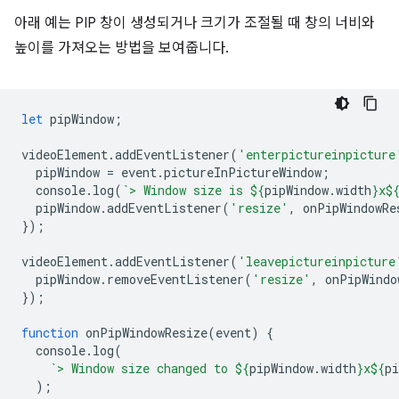
아래 예는 PIP 창이 생성되거나 크기가 조절될 때 창의 너비와
높이를 가져오는 방법을 보여줍니다.
let
pipWindow
;
videoElement
.
addEventListener
(
'enterpictureinpicture
pipWindow
=
event
.
pictureInPictureWindow
;
console
.
log
(
`> Window size is 
${
pipWindow
.
width
}
x
$
pipWindow
.
addEventListener
(
'resize'
,
onPipWindowRe
});
videoElement
.
addEventListener
(
'leavepictureinpicture
pipWindow
.
removeEventListener
(
'resize'
,
onPipWindo
});
function
onPipWindowResize
(
event
)
{
console
.
log
(
`> Window size changed to 
${
pipWindow
.
width
}
x
${
pi
);