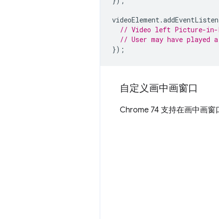
});
videoElement
.
addEventListen
// Video left Picture-in-
// User may have played a
});
自定义画中画窗口
Chrome 74 支持在画