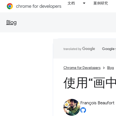
文档
案例研究
Blog
Goog
Chrome for Developers
Blog
使用“画
François Beaufort