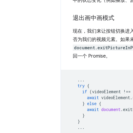
中的状态变化（例如播放、暂停
退出画中画模式
现在，我们来让按钮切换进
否为我们的视频元素。如果
document.exitPictureInP
回一个 Promise。
...
try
{
if
(
videoElement
!==
await
videoElement
.
}
else
{
await
document
.
exit
}
}
...