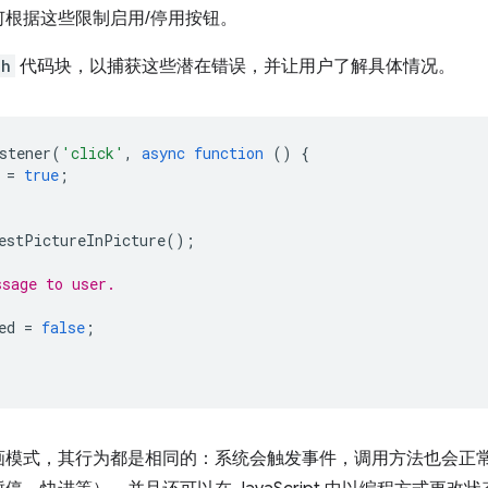
何根据这些限制启用/停用按钮。
ch
代码块，以捕获这些潜在错误，并让用户了解具体情况。
stener
(
'click'
,
async
function
()
{
=
true
;
estPictureInPicture
();
ssage to user.
ed
=
false
;
画模式，其行为都是相同的：系统会触发事件，调用方法也会正