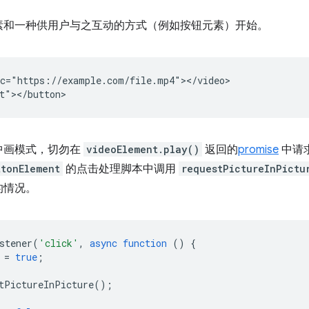
素和一种供用户与之互动的方式（例如按钮元素）开始。
c="https://example.com/file.mp4"></video>

中画模式，切勿在
videoElement.play()
返回的
promise
中请求
ttonElement
的点击处理脚本中调用
requestPictureInPictu
的情况。
stener
(
'click'
,
async
function
()
{
=
true
;
tPictureInPicture
();