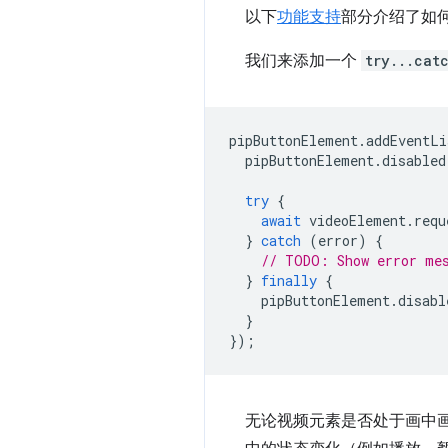
以下
功能支持
部分介绍了如
我们来添加一个
try...cat
pipButtonElement
.
addEventLi
pipButtonElement
.
disabled
try
{
await
videoElement
.
requ
}
catch
(
error
)
{
// TODO: Show error me
}
finally
{
pipButtonElement
.
disabl
}
});
无论视频元素是否处于画中