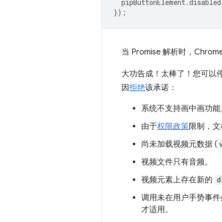
pipButtonElement
.
disabled
});
当 Promise 解析时，
大功告成！太棒了！您可以
因
拒绝
该承诺：
系统不支持画中画功能
由于
权限政策
限制，文
尚未加载视频元数据 (
视频文件只有音频。
视频元素上存在新的
d
调用未在用户手势事件处
才适用。