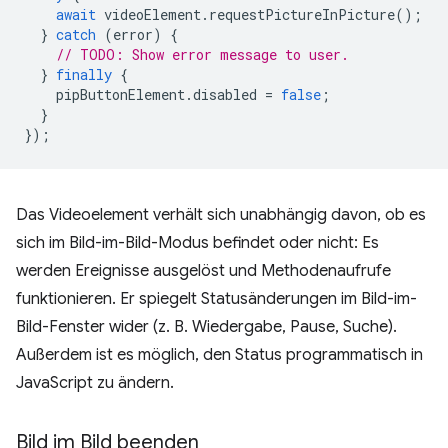
await
videoElement
.
requestPictureInPicture
();
}
catch
(
error
)
{
// TODO: Show error message to user.
}
finally
{
pipButtonElement
.
disabled
=
false
;
}
});
Das Videoelement verhält sich unabhängig davon, ob es
sich im Bild-im-Bild-Modus befindet oder nicht: Es
werden Ereignisse ausgelöst und Methodenaufrufe
funktionieren. Er spiegelt Statusänderungen im Bild-im-
Bild-Fenster wider (z. B. Wiedergabe, Pause, Suche).
Außerdem ist es möglich, den Status programmatisch in
JavaScript zu ändern.
Bild im Bild beenden