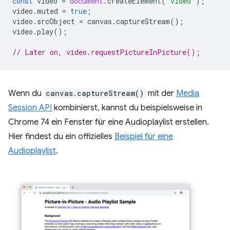
const
video
=
document
.
createElement
(
'video'
);
video
.
muted
=
true
;
video
.
srcObject
=
canvas
.
captureStream
();
video
.
play
();
// Later on, video.requestPictureInPicture();
Wenn du
canvas.captureStream()
mit der
Media
Session API
kombinierst, kannst du beispielsweise in
Chrome 74 ein Fenster für eine Audioplaylist erstellen.
Hier findest du ein offizielles
Beispiel für eine
Audioplaylist
.