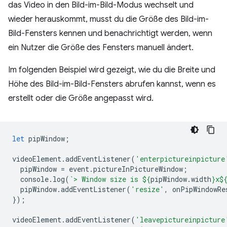
das Video in den Bild-im-Bild-Modus wechselt und
wieder herauskommt, musst du die Größe des Bild-im-
Bild-Fensters kennen und benachrichtigt werden, wenn
ein Nutzer die Größe des Fensters manuell ändert.
Im folgenden Beispiel wird gezeigt, wie du die Breite und
Höhe des Bild-im-Bild-Fensters abrufen kannst, wenn es
erstellt oder die Größe angepasst wird.
let
pipWindow
;
videoElement
.
addEventListener
(
'enterpictureinpicture
pipWindow
=
event
.
pictureInPictureWindow
;
console
.
log
(
`> Window size is 
${
pipWindow
.
width
}
x
$
pipWindow
.
addEventListener
(
'resize'
,
onPipWindowRe
});
videoElement
.
addEventListener
(
'leavepictureinpicture