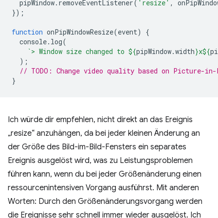
pipWindow
.
removeEventListener
(
'resize'
,
onPipWindo
});
function
onPipWindowResize
(
event
)
{
console
.
log
(
`> Window size changed to 
${
pipWindow
.
width
}
x
${
pi
);
// TODO: Change video quality based on Picture-in-
}
Ich würde dir empfehlen, nicht direkt an das Ereignis
„resize“ anzuhängen, da bei jeder kleinen Änderung an
der Größe des Bild-im-Bild-Fensters ein separates
Ereignis ausgelöst wird, was zu Leistungsproblemen
führen kann, wenn du bei jeder Größenänderung einen
ressourcenintensiven Vorgang ausführst. Mit anderen
Worten: Durch den Größenänderungsvorgang werden
die Ereignisse sehr schnell immer wieder ausgelöst. Ich