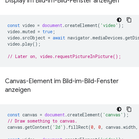
Display im Bild-im-Bild-Fenster anzeigen
const
video
=
document
.
createElement
(
'video'
);
video
.
muted
=
true
;
video
.
srcObject
=
await
navigator
.
mediaDevices
.
getDi
video
.
play
();
// Later on, video.requestPictureInPicture();
Canvas-Element im Bild-im-Bild-Fenster
anzeigen
const
canvas
=
document
.
createElement
(
'canvas'
);
// Draw something to canvas.
canvas
.
getContext
(
'2d'
).
fillRect
(
0
,
0
,
canvas
.
width
,