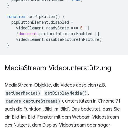
}
function
setPipButton
()
{
pipButtonElement
.
disabled
=
videoElement
.
readyState
===
0
||
!
document
.
pictureInPictureEnabled
||
videoElement
.
disablePictureInPicture
;
}
Media
Stream-Videounterstützung
MediaStream-Objekte, die Videos abspielen (z.B.
getUserMedia()
,
getDisplayMedia()
,
canvas.captureStream()
), unterstützen in Chrome 71
auch die Funktion „Bild-im-Bild“. Das bedeutet, dass Sie
ein Bild-im-Bild-Fenster mit dem Webcam-Videostream
des Nutzers, dem Display-Videostream oder sogar