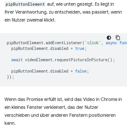
pipButtonElement
auf, wie unten gezeigt. Es liegt in
Ihrer Verantwortung, zu entscheiden, was passiert, wenn
ein Nutzer zweimal klickt.
pipButtonElement
.
addEventListener
(
'click'
,
async
fun
pipButtonElement
.
disabled
=
true
;
await
videoElement
.
requestPictureInPicture
();
pipButtonElement
.
disabled
=
false
;
});
Wenn das Promise erfüllt ist, wird das Video in Chrome in
ein kleines Fenster verkleinert, das der Nutzer
verschieben und über anderen Fenstern positionieren
kann.