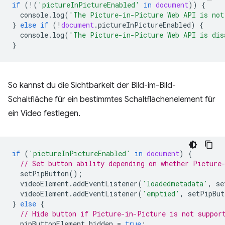
if
(
!
(
'pictureInPictureEnabled'
in
document
))
{
console
.
log
(
'The Picture-in-Picture Web API is not
}
else
if
(
!
document
.
pictureInPictureEnabled
)
{
console
.
log
(
'The Picture-in-Picture Web API is dis
}
So kannst du die Sichtbarkeit der Bild-im-Bild-
Schaltfläche für ein bestimmtes Schaltflächenelement für
ein Video festlegen.
if
(
'pictureInPictureEnabled'
in
document
)
{
// Set button ability depending on whether Picture
setPipButton
();
videoElement
.
addEventListener
(
'loadedmetadata'
,
se
videoElement
.
addEventListener
(
'emptied'
,
setPipBut
}
else
{
// Hide button if Picture-in-Picture is not suppor
pipButtonElement
.
hidden
=
true
;