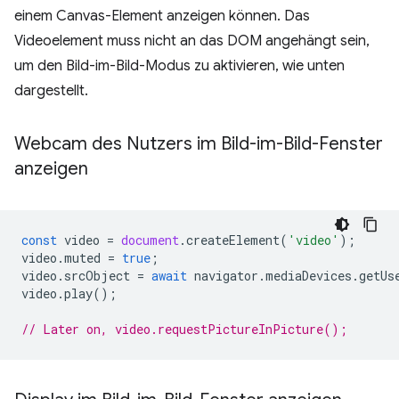
einem Canvas-Element anzeigen können. Das
Videoelement muss nicht an das DOM angehängt sein,
um den Bild-im-Bild-Modus zu aktivieren, wie unten
dargestellt.
Webcam des Nutzers im Bild-im-Bild-Fenster
anzeigen
const
video
=
document
.
createElement
(
'video'
);
video
.
muted
=
true
;
video
.
srcObject
=
await
navigator
.
mediaDevices
.
getUs
video
.
play
();
// Later on, video.requestPictureInPicture();