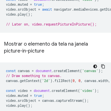
video
.
muted
=
true
;
video
.
srcObject
=
await
navigator
.
mediaDevices
.
getDi
video
.
play
();
// Later on, video.requestPictureInPicture();
Mostrar o elemento da tela na janela
picture-in-picture
const
canvas
=
document
.
createElement
(
'canvas'
);
// Draw something to canvas.
canvas
.
getContext
(
'2d'
).
fillRect
(
0
,
0
,
canvas
.
width
,
const
video
=
document
.
createElement
(
'video'
);
video
.
muted
=
true
;
video
.
srcObject
=
canvas
.
captureStream
();
video
.
play
();