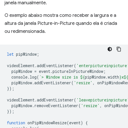
janela manualmente.
O exemplo abaixo mostra como receber a largura e a
altura da janela Picture-in-Picture quando ela é criada
ou redimensionada.
let
pipWindow
;
videoElement
.
addEventListener
(
'enterpictureinpicture
pipWindow
=
event
.
pictureInPictureWindow
;
console
.
log
(
`> Window size is 
${
pipWindow
.
width
}
x
$
pipWindow
.
addEventListener
(
'resize'
,
onPipWindowRe
});
videoElement
.
addEventListener
(
'leavepictureinpicture
pipWindow
.
removeEventListener
(
'resize'
,
onPipWindo
});
function
onPipWindowResize
(
event
)
{