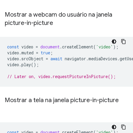
Mostrar a webcam do usuário na janela
picture-in-picture
const
video
=
document
.
createElement
(
'video'
);
video
.
muted
=
true
;
video
.
srcObject
=
await
navigator
.
mediaDevices
.
getUs
video
.
play
();
// Later on, video.requestPictureInPicture();
Mostrar a tela na janela picture-in-picture
const
video
=
document
.
createElement
(
'video'
);