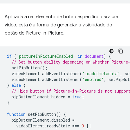
Aplicada a um elemento de botão específico para um
vídeo, esta é a forma de gerenciar a visibilidade do
botão de Picture-in-Picture.
if
(
'pictureInPictureEnabled'
in
document
)
{
// Set button ability depending on whether Picture
setPipButton
();
videoElement
.
addEventListener
(
'loadedmetadata'
,
se
videoElement
.
addEventListener
(
'emptied'
,
setPipBut
}
else
{
// Hide button if Picture-in-Picture is not suppor
pipButtonElement
.
hidden
=
true
;
}
function
setPipButton
()
{
pipButtonElement
.
disabled
=
videoElement
.
readyState
===
0
||