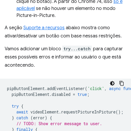
clique no botão). A partir do Chrome 74, isso
só é
aplicável
se não houver um elemento no modo
Picture-in-Picture.
A seção
Suporte a recursos
abaixo mostra como
ativar/desativar um botão com base nessas restrições.
Vamos adicionar um bloco
try...catch
para capturar
esses possíveis erros e informar ao usuário o que está
acontecendo.
pipButtonElement
.
addEventListener
(
'click'
,
async
fun
pipButtonElement
.
disabled
=
true
;
try
{
await
videoElement
.
requestPictureInPicture
();
}
catch
(
error
)
{
// TODO: Show error message to user.
}
finally
{