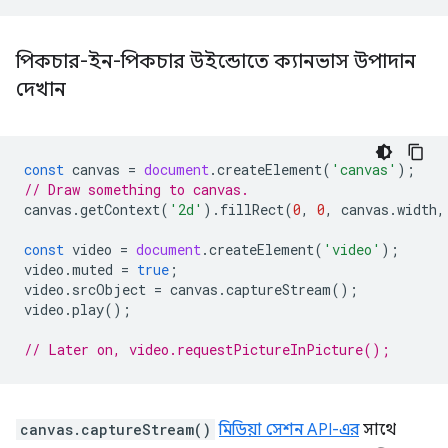
পিকচার-ইন-পিকচার উইন্ডোতে ক্যানভাস উপাদান
দেখান
const
canvas
=
document
.
createElement
(
'canvas'
);
// Draw something to canvas.
canvas
.
getContext
(
'2d'
).
fillRect
(
0
,
0
,
canvas
.
width
,
const
video
=
document
.
createElement
(
'video'
);
video
.
muted
=
true
;
video
.
srcObject
=
canvas
.
captureStream
();
video
.
play
();
// Later on, video.requestPictureInPicture();
canvas.captureStream()
মিডিয়া সেশন API-এর
সাথে