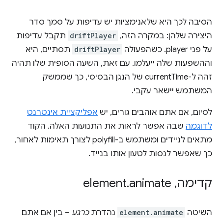
הסיבה לכך היא שלאנימציות יש עדיפות על סמך סדר
היצירה שלהן: במקרה הזה,
driftPlayer
תקבל עדיפות
על פני player. כשהפעולה
driftPlayer
תסתיים, היא
וההשפעות שלה ייעלמו. עם זאת, השעה הסופית שלו תהיה
זהה ל-currentTime של הנגן הבסיסי, כך שממשק
המשתמש יישאר עקבי.
לסיום, אם אתם אוהבים גורים, יש
אפליקציית אינטרנט
לדוגמה
שבה אפשר לראות את התנועות האלה. הקוד
מתאים לניידים ומשתמש ב-polyfill לצורך תאימות לאחור,
כך שאפשר לנסות לטעון אותו בנייד.
קדימה
,
element
animate
.
השיטה
element.animate
נהדרת
כרגע
– בין אם אתם