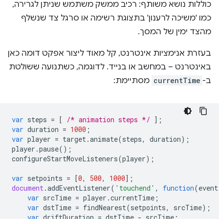
כוללות נושא משותף: רכיב ממשק משתמש שניתן לגרירה,
כמו 'משיכה לרענון' בתצוגת רשימה או סרגל צד שנשלף
מהצד ימין של המסך.
בעזרת אנימציות אינטרנט, קל מאוד ליצור אפקט דומה כאן
באינטרנט – במחשב או בנייד. לדוגמה, כשתנועה ששולטת
ב-
currentTime
מסתיימת:
var
steps
=
[
/* animation steps */
];
var
duration
=
1000
;
var
player
=
target
.
animate
(
steps
,
duration
);
player
.
pause
();
configureStartMoveListeners
(
player
);
var
setpoints
=
[
0
,
500
,
1000
];
document
.
addEventListener
(
'touchend'
,
function
(
event
var
srcTime
=
player
.
currentTime
;
var
dstTime
=
findNearest
(
setpoints
,
srcTime
);
var
driftDuration
=
dstTime
-
srcTime
;