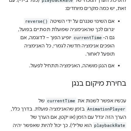
להפיכת הערך הנוכחי של
playbackRate
(כפל ב-1-). עם
זאת, יש כמה מקרים מיוחדים:
אם השינוי שנגרם על ידי השיטה
reverse()
יגרום לכך שהאנימציה שפועלת תסתיים בפועל,
גם ה-
currentTime
יופיע הפוך – לדוגמה, אם
הופכים אנימציה חדשה לגמרי, כל האנימציה
תופעל לאחור.
אם הנגן מושהה, האנימציה תתחיל לפעול.
בחירת מיקום בנגן
עכשיו אפשר לשנות את
currentTime
של
AnimationPlayer
בזמן שהאנימציה פועלת. בדרך כלל,
הערך הזה יגדל עם הזמן (או יקטן, אם הערך של
playbackRate
הוא שלילי). כך יכול להיות שאפשר יהיה