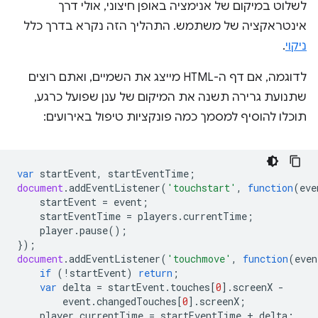
לשלוט במיקום של אנימציה באופן חיצוני, אולי דרך
אינטראקציה של משתמש. התהליך הזה נקרא בדרך כלל
ניקוי
.
לדוגמה, אם דף ה-HTML מייצג את השמיים, ואתם רוצים
שתנועת גרירה תשנה את המיקום של ענן שפועל כרגע,
תוכלו להוסיף למסמך כמה פונקציות טיפול באירועים:
var
startEvent
,
startEventTime
;
document
.
addEventListener
(
'touchstart'
,
function
(
eve
startEvent
=
event
;
startEventTime
=
players
.
currentTime
;
player
.
pause
();
});
document
.
addEventListener
(
'touchmove'
,
function
(
even
if
(
!
startEvent
)
return
;
var
delta
=
startEvent
.
touches
[
0
].
screenX
-
event
.
changedTouches
[
0
].
screenX
;
player
.
currentTime
=
startEventTime
+
delta
;