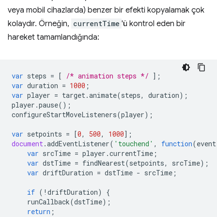
veya mobil cihazlarda) benzer bir efekti kopyalamak çok
kolaydır. Örneğin,
currentTime
'ü kontrol eden bir
hareket tamamlandığında:
var
steps
=
[
/* animation steps */
];
var
duration
=
1000
;
var
player
=
target
.
animate
(
steps
,
duration
);
player
.
pause
();
configureStartMoveListeners
(
player
);
var
setpoints
=
[
0
,
500
,
1000
];
document
.
addEventListener
(
'touchend'
,
function
(
event
var
srcTime
=
player
.
currentTime
;
var
dstTime
=
findNearest
(
setpoints
,
srcTime
);
var
driftDuration
=
dstTime
-
srcTime
;
if
(
!
driftDuration
)
{
runCallback
(
dstTime
);
return
;