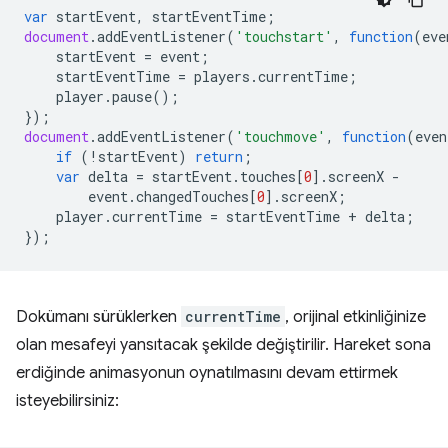
var
startEvent
,
startEventTime
;
document
.
addEventListener
(
'touchstart'
,
function
(
eve
startEvent
=
event
;
startEventTime
=
players
.
currentTime
;
player
.
pause
();
});
document
.
addEventListener
(
'touchmove'
,
function
(
even
if
(
!
startEvent
)
return
;
var
delta
=
startEvent
.
touches
[
0
].
screenX
-
event
.
changedTouches
[
0
].
screenX
;
player
.
currentTime
=
startEventTime
+
delta
;
});
Dokümanı sürüklerken
currentTime
, orijinal etkinliğinize
olan mesafeyi yansıtacak şekilde değiştirilir. Hareket sona
erdiğinde animasyonun oynatılmasını devam ettirmek
isteyebilirsiniz: