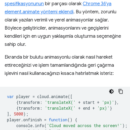
spesifikasyonunun
bir parçası olarak
Chrome 36'ya
element.animate yöntemi eklendi
. Bu yöntem, zorunlu
olarak yazılan verimli ve yerel animasyonlar sağlar.
Böylece geliştiriciler, animasyonlarını ve geçişlerini
kendileri için en uygun yaklaşımla oluşturma seçeneğine
sahip olur.
Ekranda bir bulutu animasyonlu olarak nasıl hareket
ettireceğinizi ve işlem tamamlandığında geri çağırma
işlevini nasıl kullanacağınızı kısaca hatırlatmak isteriz:
var
player
=
cloud
.
animate
([
{
transform
:
'translateX('
+
start
+
'px)'
},
{
transform
:
'translateX('
+
end
+
'px)'
}
],
5000
);
player
.
onfinish
=
function
()
{
console
.
info
(
'Cloud moved across the screen!'
);