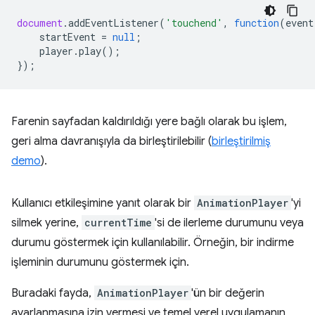
document
.
addEventListener
(
'touchend'
,
function
(
event
startEvent
=
null
;
player
.
play
();
});
Farenin sayfadan kaldırıldığı yere bağlı olarak bu işlem,
geri alma davranışıyla da birleştirilebilir (
birleştirilmiş
demo
).
Kullanıcı etkileşimine yanıt olarak bir
AnimationPlayer
'yi
silmek yerine,
currentTime
'si de ilerleme durumunu veya
durumu göstermek için kullanılabilir. Örneğin, bir indirme
işleminin durumunu göstermek için.
Buradaki fayda,
AnimationPlayer
'ün bir değerin
ayarlanmasına izin vermesi ve temel yerel uygulamanın