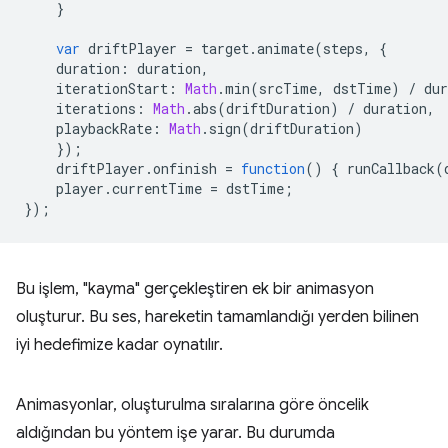
}
var
driftPlayer
=
target
.
animate
(
steps
,
{
duration
:
duration
,
iterationStart
:
Math
.
min
(
srcTime
,
dstTime
)
/
dur
iterations
:
Math
.
abs
(
driftDuration
)
/
duration
,
playbackRate
:
Math
.
sign
(
driftDuration
)
});
driftPlayer
.
onfinish
=
function
()
{
runCallback
(
player
.
currentTime
=
dstTime
;
});
Bu işlem, "kayma" gerçekleştiren ek bir animasyon
oluşturur. Bu ses, hareketin tamamlandığı yerden bilinen
iyi hedefimize kadar oynatılır.
Animasyonlar, oluşturulma sıralarına göre öncelik
aldığından bu yöntem işe yarar. Bu durumda