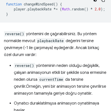
function
changeWindSpeed
()
{
player
.
playbackRate
*=
(
Math
.
random
()
*
2.0
);
}
reverse()
yöntemini de çağırabilirsiniz. Bu yöntem
normalde mevcut
playbackRate
değerini tersine
çevirmeye (-1 ile çarpmaya) eşdeğerdir. Ancak birkaç
özel durum vardır:
reverse()
yönteminin neden olduğu değişiklik,
çalışan animasyonun etkili bir şekilde sona ermesine
neden olursa
currentTime
da tersine
çevrilir.Örneğin, yeni bir animasyon tersine çevrilirse
animasyon tamamıyla geriye doğru oynatılır.
Oynatıcı duraklatılmışsa animasyon oynatılmaya
başlar.