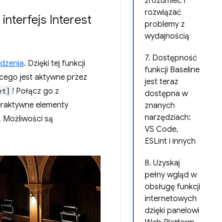
zrozumieć i
rozwiązać
nterfejs Interest
problemy z
wydajnością
7. Dostępność
dzenia
. Dzięki tej funkcji
funkcji Baseline
cego jest aktywne przez
jest teraz
et]
! Połącz go z
dostępna w
eraktywne elementy
znanych
narzędziach:
. Możliwości są
VS Code,
ESLint i innych
8. Uzyskaj
pełny wgląd w
obsługę funkcji
internetowych
dzięki panelowi