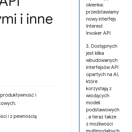
 API
okienka:
przedstawiamy
mi i inne
nowy interfejs
Interest
Invoker API
3. Dostępnych
jest kilka
wbudowanych
interfejsów API
opartych na AI,
które
korzystają z
 produktywność i
wiodących
modeli
etowych.
podstawowych
ści i z pewnością
, a teraz także
z możliwości
multimodalnych