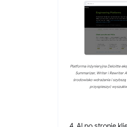
Platforma inżynieryjna Deloitte e
Summarizer, Writer i Rewriter 
środowisko wdrażania i szybszą
przyspieszyć wyszukiwa
4
.
AI po stronie kl