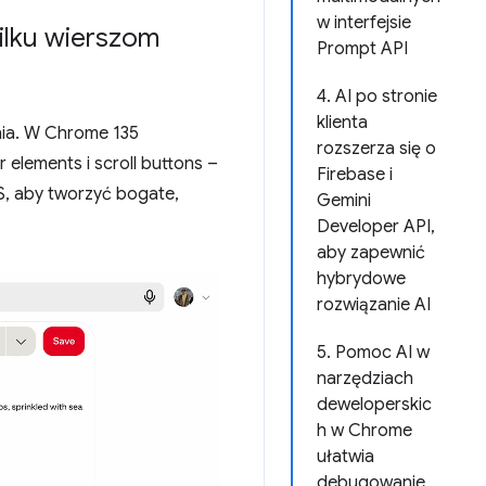
w interfejsie
kilku wierszom
Prompt API
4. AI po stronie
klienta
nia. W Chrome 135
rozszerza się o
elements i scroll buttons –
Firebase i
S, aby tworzyć bogate,
Gemini
Developer API,
aby zapewnić
hybrydowe
rozwiązanie AI
5. Pomoc AI w
narzędziach
deweloperskic
h w Chrome
ułatwia
debugowanie