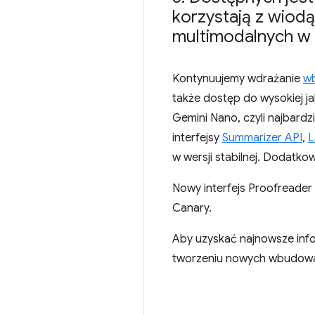
korzystają z wio
multimodalnych w i
Kontynuujemy wdrażanie
w
także dostęp do wysokiej j
Gemini Nano, czyli najbar
interfejsy
Summarizer API
,
L
w wersji stabilnej. Dodatko
Nowy interfejs Proofreader
Canary.
Aby uzyskać najnowsze inf
tworzeniu nowych wbudowany