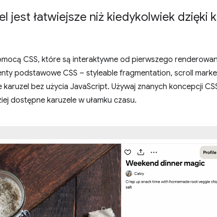
 jest łatwiejsze niż kiedykolwiek dzięki 
pomocą CSS, które są interaktywne od pierwszego renderowa
ty podstawowe CSS – styleable fragmentation, scroll marker 
e karuzel bez użycia JavaScript. Używaj znanych koncepcji CS
ziej dostępne karuzele w ułamku czasu.