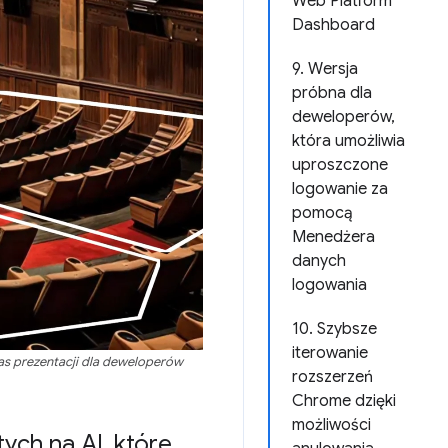
Web Platform
Dashboard
9. Wersja
próbna dla
deweloperów,
która umożliwia
uproszczone
logowanie za
pomocą
Menedżera
danych
logowania
10. Szybsze
iterowanie
czas prezentacji dla deweloperów
rozszerzeń
Chrome dzięki
możliwości
ych na AI
,
które