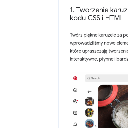
1
.
Tworzenie karuzel
kodu CSS i HTML
Twórz piękne karuzele za 
wprowadziliśmy nowe elemen
które upraszczają tworzeni
interaktywne, płynne i bard