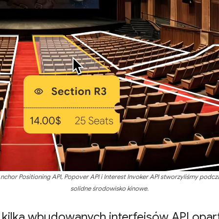
Anchor Positioning API, Popover API i Interest Invoker API stworzyliśmy pod
solidne środowisko kinowe.
kilka wbudowanych interfejsów API opart