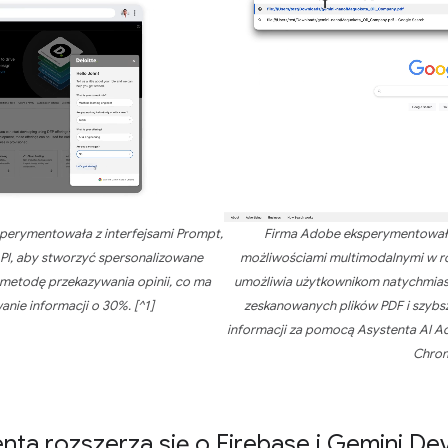
ksperymentowała z interfejsami Prompt,
Firma Adobe eksperymentowała 
API, aby stworzyć spersonalizowane
możliwościami multimodalnymi w r
 metodę przekazywania opinii, co ma
umożliwia użytkownikom natychmi
nie informacji o 30%. [^1]
zeskanowanych plików PDF i szybs
informacji za pomocą Asystenta AI A
Chro
ienta rozszerza się o Firebase i Gemini De