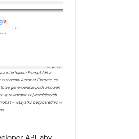
z interfejsem Prompt API z
ozszerzeniu Acrobat Chrome, co
astowe generowanie podsumowań
ze sprawdzanie najważniejszych
crobat – wszystko bezpośrednio w
me.
veloper API
,
aby