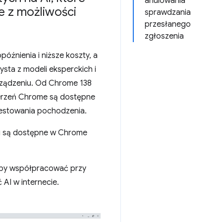
anulowania
e z możliwości
sprawdzania
przesłanego
zgłoszenia
óźnienia i niższe koszty, a
sta z modeli eksperckich i
rządzeniu. Od Chrome 138
erzeń Chrome są dostępne
 testowania pochodzenia.
mi są dostępne w Chrome
by współpracować przy
AI w internecie.