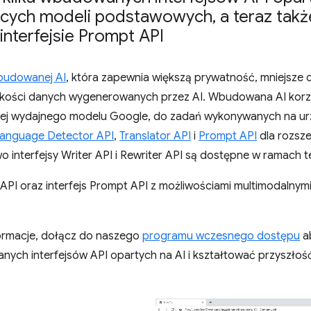
dących modeli podstawowych
,
a teraz takż
nterfejsie Prompt API
budowanej AI
, która zapewnia większą prywatność, mniejsze op
akości danych wygenerowanych przez AI. Wbudowana AI korzy
dziej wydajnego modelu Google, do zadań wykonywanych na u
anguage Detector API
,
Translator API
i
Prompt API
dla rozsz
wo interfejsy Writer API i Rewriter API są dostępne w ramach
 API oraz interfejs Prompt API z możliwościami multimodalny
ormacje, dołącz do naszego
programu wczesnego dostępu
a
ch interfejsów API opartych na AI i kształtować przyszłość 