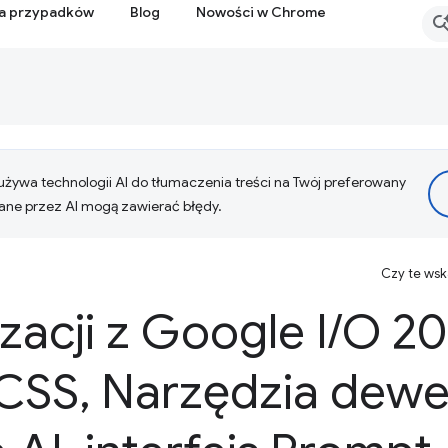
ia przypadków
Blog
Nowości w Chrome
żywa technologii AI do tłumaczenia treści na Twój preferowany
ne przez AI mogą zawierać błędy.
Czy te ws
izacji z Google I
/
O 20
 CSS
,
Narzędzia dewe