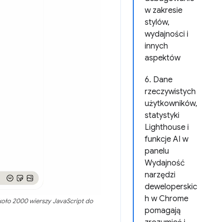
w zakresie
stylów,
wydajności i
innych
aspektów
6. Dane
rzeczywistych
użytkowników,
statystyki
Lighthouse i
funkcje AI w
panelu
Wydajność
narzędzi
deweloperskic
h w Chrome
 około 2000 wierszy JavaScript do
pomagają