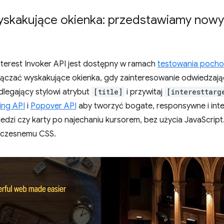
kakujące okienka: przedstawiamy nowy i
nterest Invoker API jest dostępny w ramach
testowania pocho
ączać wyskakujące okienka, gdy zainteresowanie odwiedzają
dlegający stylowi atrybut
[title]
i przywitaj
[interesttarg
ing API
i
Popover API
aby tworzyć bogate, responsywne i int
wiedzi czy karty po najechaniu kursorem, bez użycia JavaScript
oczesnemu CSS.