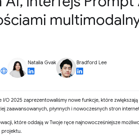
 AI
,
interfejs Prompt
ściami multimodalny
Natalia Gvak
Bradford Lee
.
 I/O 2025 zaprezentowaliśmy nowe funkcje, które zwiększają
ziej zaawansowanych, płynnych i nowoczesnych stron intern
owacji, które oddają w Twoje ręce najnowocześniejsze możliwo
 projektu.