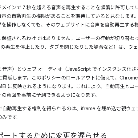
メインで 7 秒を超える音声を再生することを頻繁に許可している
声の自動再生の権限があることを期待していると見なします。その
ブを操作しなくても、そのウェブサイトに音声を自動再生する
に保証されるわけではありません。ユーザーの行動が切り替わ
声の再生を停止したり、タブを閉じたりした場合など）は、ウ
音声）とウェブ オーディオ（JavaScript でインスタンス化された 
に貢献します。このポリシーのロールアウトに備えて、Chrome 70
MEI に反映されるようになります。これにより、自動再生とユ
ーの意図を事前に予測できるようになります。
なしで自動再生する権利を得られるのは、iframe を埋め込む親ウ
のみです。
ポートするために変更を遅らせる