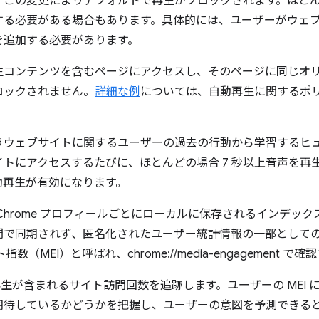
、この変更によりデフォルトで再生がブロックされます。ほと
する必要がある場合もあります。具体的には、ユーザーがウェ
を追加する必要があります。
生コンテンツを含むページにアクセスし、そのページに同じオ
ロックされません。
詳細な例
については、自動再生に関するポ
うウェブサイトに関するユーザーの過去の行動から学習するヒ
トにアクセスするたびに、ほとんどの場合 7 秒以上音声を再
動再生が有効になります。
Chrome プロフィールごとにローカルに保存されるインデッ
間で同期されず、匿名化されたユーザー統計情報の一部として
（MEI）と呼ばれ、chrome://media-engagement で
声再生が含まれるサイト訪問回数を追跡します。ユーザーの MEI
期待しているかどうかを把握し、ユーザーの意図を予測できる