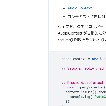
AudioContext
コンテキストに関連付
ウェブ音声のデベロッパーは、
AudioContext が
resume() 関数を呼び出
const
context
=
new
Aud
// Setup an audio graph
...
// Resume AudioContext 
document
.
querySelector
(
context
.
resume
().
then
console
.
log
(
'AudioC
});