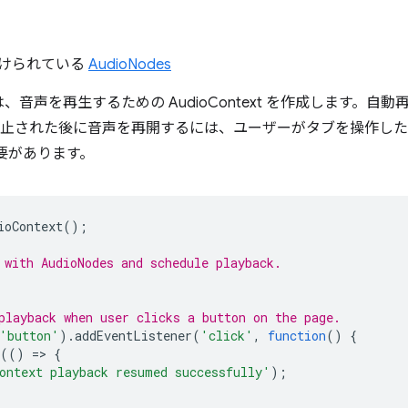
けられている
AudioNodes
音声を再生するための AudioContext を作成します。自
自動的に停止された後に音声を再開するには、ユーザーがタブを操作
す必要があります。
ioContext
();
 with AudioNodes and schedule playback.
playback when user clicks a button on the page.
'button'
).
addEventListener
(
'click'
,
function
()
{
(()
=
>
{
ontext playback resumed successfully'
);