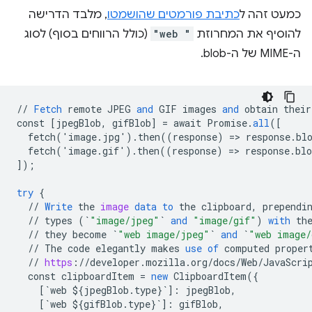
כמעט זהה ל
כתיבת פורמטים שהושמטו
, מלבד הדרישה
להוסיף את המחרוזת
"web "
(כולל הרווחים בסוף) לסוג
ה-MIME של ה-blob.
//
Fetch
remote
JPEG
and
GIF
images
and
obtain
their
const
[
jpegBlob, gifBlob
]
=
await
Promise
.
all
(
[
  fetch('image.jpg').then((response) => response.bl
  fetch('image.gif').then((response) => response.bl
]
);
try
{
//
Write
the
image
data
to
the
clipboard
,
prependi
//
types
(
`
"image/jpeg"
`
and
"image/gif"
)
with
th
//
they
become
`
"web image/jpeg"
`
and
`
"web image/
//
The
code
elegantly
makes
use
of
computed
proper
//
https
:
//
developer
.
mozilla
.
org
/
docs
/
Web
/
JavaScri
const
clipboardItem
=
new
ClipboardItem
(
{
[
`web ${jpegBlob.type}`
]
:
jpegBlob
,
[
`web ${gifBlob.type}`
]
:
gifBlob
,