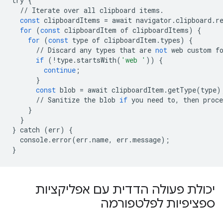
try
{
//
Iterate
over
all
clipboard
items
.
const
clipboardItems
=
await
navigator
.
clipboard
.
r
for
(
const
clipboardItem
of
clipboardItems
)
{
for
(
const
type
of
clipboardItem
.
types
)
{
//
Discard
any
types
that
are
not
web
custom
f
if
(
!
type
.
startsWith
(
'web '
))
{
continue
;
}
const
blob
=
await
clipboardItem
.
getType
(
type
)
//
Sanitize
the
blob
if
you
need
to
,
then
proce
}
}
}
catch
(
err
)
{
console
.
error
(
err
.
name
,
err
.
message
);
}
יכולת פעולה הדדית עם אפליקציות
ספציפיות לפלטפורמה