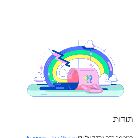
תודות
המסמך הזה נבדק על ידי
Joe Medley
ו-
François