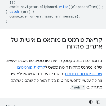
}
);
await
navigator
.
clipboard
.
write
(
[
clipboardItem
]
);
}
catch
(
err
)
{
console
.
error
(
err
.
name
,
err
.
message
);
}
קריאת פורמטים מותאמים אישית של
אתרים מהלוח
בדומה לכתיבת טקסט, קריאת פורמטים מותאמים אישית
של אינטרנט מהלוח דומה כמעט ל
קריאת פורמטים
שהושמטו מהם נתונים
. ההבדל היחיד הוא שהאפליקציה
צריכה עכשיו לחפש פריטים בלוח העריכה שהסוג שלהם
מתחיל ב-
"web "
.