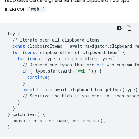
l'app deve cercare gli elementi della clipboard il cui tipo
inizia con
"web "
.
try
{
//
Iterate
over
all
clipboard
items
.
const
clipboardItems
=
await
navigator
.
clipboard
.
r
for
(
const
clipboardItem
of
clipboardItems
)
{
for
(
const
type
of
clipboardItem
.
types
)
{
//
Discard
any
types
that
are
not
web
custom
f
if
(
!
type
.
startsWith
(
'web '
))
{
continue
;
}
const
blob
=
await
clipboardItem
.
getType
(
type
)
//
Sanitize
the
blob
if
you
need
to
,
then
proce
}
}
}
catch
(
err
)
{
console
.
error
(
err
.
name
,
err
.
message
);
}