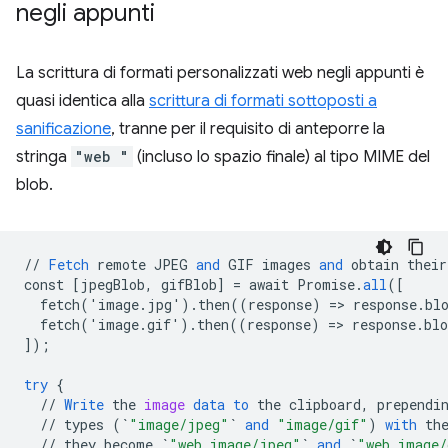
negli appunti
La scrittura di formati personalizzati web negli appunti è
quasi identica alla
scrittura di formati sottoposti a
sanificazione
, tranne per il requisito di anteporre la
stringa
"web "
(incluso lo spazio finale) al tipo MIME del
blob.
//
Fetch
remote
JPEG
and
GIF
images
and
obtain
their
const
[
jpegBlob, gifBlob
]
=
await
Promise
.
all
(
[
  fetch('image.jpg').then((response) => response.bl
  fetch('image.gif').then((response) => response.bl
]
);
try
{
//
Write
the
image
data
to
the
clipboard
,
prependi
//
types
(
`
"image/jpeg"
`
and
"image/gif"
)
with
th
//
they
become
`
"web image/jpeg"
`
and
`
"web image/