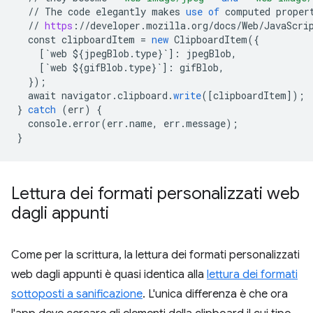
//
The
code
elegantly
makes
use
of
computed
proper
//
https
:
//
developer
.
mozilla
.
org
/
docs
/
Web
/
JavaScri
const
clipboardItem
=
new
ClipboardItem
(
{
[
`web ${jpegBlob.type}`
]
:
jpegBlob
,
[
`web ${gifBlob.type}`
]
:
gifBlob
,
}
);
await
navigator
.
clipboard
.
write
(
[
clipboardItem
]
);
}
catch
(
err
)
{
console
.
error
(
err
.
name
,
err
.
message
);
}
Lettura dei formati personalizzati web
dagli appunti
Come per la scrittura, la lettura dei formati personalizzati
web dagli appunti è quasi identica alla
lettura dei formati
sottoposti a sanificazione
. L'unica differenza è che ora