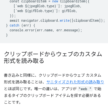
const
clipboardItem
=
new
ClipboardItem
(
{
[
`web ${jpegBlob.type}`
]
:
jpegBlob
,
[
`web ${gifBlob.type}`
]
:
gifBlob
,
}
);
await
navigator
.
clipboard
.
write
(
[
clipboardItem
]
);
}
catch
(
err
)
{
console
.
error
(
err
.
name
,
err
.
message
);
}
クリップボードからウェブのカスタム
形式を読み取る
書き込みと同様に、クリップボードからウェブ カスタム
形式を読み取ることは、
サニタイズされた形式の読み取り
とほぼ同じです。唯一の違いは、アプリが
"web "
で始
まるタイプのクリップボード アイテムを探す必要がある
ことです。