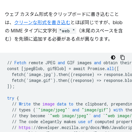
ウェブ カスタム形式をクリップボードに書き込むこと
は、
クリーンな形式を書き込む
とほぼ同じですが、blob
の MIME タイプに文字列
"web "
（末尾のスペースを含
む）を先頭に追加する必要がある点が異なります。
//
Fetch
remote
JPEG
and
GIF
images
and
obtain
their
const
[
jpegBlob, gifBlob
]
=
await
Promise
.
all
(
[
  fetch('image.jpg').then((response) => response.bl
  fetch('image.gif').then((response) => response.bl
]
);
try
{
//
Write
the
image
data
to
the
clipboard
,
prependi
//
types
(
`
"image/jpeg"
`
and
"image/gif"
)
with
th
//
they
become
`
"web image/jpeg"
`
and
`
"web image/
//
The
code
elegantly
makes
use
of
computed
proper
//
https
:
//
developer
.
mozilla
.
org
/
docs
/
Web
/
JavaScri