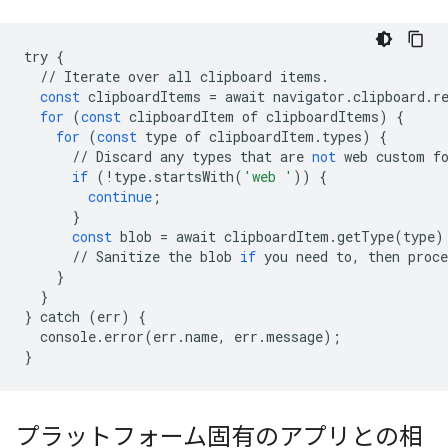
try
{
//
Iterate
over
all
clipboard
items
.
const
clipboardItems
=
await
navigator
.
clipboard
.
r
for
(
const
clipboardItem
of
clipboardItems
)
{
for
(
const
type
of
clipboardItem
.
types
)
{
//
Discard
any
types
that
are
not
web
custom
f
if
(
!
type
.
startsWith
(
'web '
))
{
continue
;
}
const
blob
=
await
clipboardItem
.
getType
(
type
)
//
Sanitize
the
blob
if
you
need
to
,
then
proce
}
}
}
catch
(
err
)
{
console
.
error
(
err
.
name
,
err
.
message
);
}
プラットフォーム固有のアプリとの相