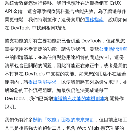
系統會敦促您進行遷移。我們也預計在近期撤銷其 CrUX
API 金鑰，這會導致欄位資料整合功能失效。為了讓遷移作
業更輕鬆，我們特別製作了這份實用的
遷移指南
，說明如何
在 DevTools 中找到相同功能。
擴充功能的所有主要功能都已合併至 DevTools，但如果您
需要使用不受支援的功能，請告訴我們。瀏覽
公開熱門清單
中的問題清單，並為任何與您用途相符的問題按 +1。這份
清單包含已關閉的問題，因此可能正在修正中，或者是我們
不打算在 DevTools 中支援的功能。如果您的用途不在涵蓋
範圍內，請
提出功能要求
，以便我們將其列為優先處理，並
解除您的工作流程阻斷。如最後仍無法完成遷移至
DevTools，我們已新增
維護擴充功能的本機副本
相關操作
說明。
我們仍有許多
關於「效能」面板的未來規劃
，但目前這項工
具已是相當強大的偵錯工具，包含 Web Vitals 擴充功能的