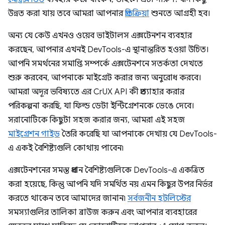
উন্নত করা যায় তবে আমরা আপনার
প্রতিক্রিয়া
শুনতে আগ্রহী হব।
অন্য যে কেউ এখনও ওয়েব ভাইটালস এক্সটেনশন ব্যবহার
করছেন, আপনার এখনই DevTools-এ স্থানান্তরিত হওয়া উচিত।
আপনি সমর্থনের সমাপ্তি সম্পর্কে এক্সটেনশনে সতর্কতা দেখতে
শুরু করবেন, আপনাকে মাইগ্রেট করার জন্য অনুরোধ করবে।
আমরা অদূর ভবিষ্যতে এর CrUX API কী প্রত্যাহার করার
পরিকল্পনা করছি, যা ফিল্ড ডেটা ইন্টিগ্রেশনকে ভেঙে দেবে।
সরানোটিকে কিছুটা সহজ করার জন্য, আমরা এই সহজ
মাইগ্রেশন গাইড
তৈরি করেছি যা আপনাকে দেখায় যে DevTools-
এ একই বৈশিষ্ট্যগুলি কোথায় পাবেন৷
এক্সটেনশনের সমস্ত প্রধান বৈশিষ্ট্যগুলিকে DevTools-এ একত্রিত
করা হয়েছে, কিন্তু আপনি যদি সমর্থিত নয় এমন কিছুর উপর নির্ভর
করতে থাকেন তবে আমাদের জানান৷
সর্বজনীন হটলিস্টের
সমস্যাগুলির তালিকা ব্রাউজ করুন এবং আপনার ব্যবহারের