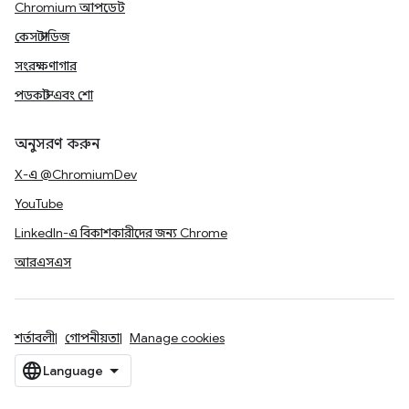
Chromium আপডেট
কেস স্টাডিজ
সংরক্ষণাগার
পডকাস্ট এবং শো
অনুসরণ করুন
X-এ @ChromiumDev
YouTube
LinkedIn-এ বিকাশকারীদের জন্য Chrome
আরএসএস
শর্তাবলী
গোপনীয়তা
Manage cookies