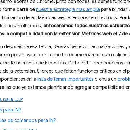
esarrolladores de Chrome, junto con todas las demás funcio
o forma parte de
nuestra estrategia más amplia
para brindar 
ptimización de las Métricas web esenciales en DevTools. Por lo
 los desarrolladores,
enfocaremos todos nuestros esfuerzos
os la compatibilidad con la extensión Métricas web el 7 de
ón después de esa fecha, dejarás de recibir actualizaciones y
r sin previo aviso, por lo que te recomendamos que realices la
 panel Rendimiento de inmediato. Dicho esto, reconocemos q
 de la extensión. Si crees que faltan funciones críticas en el
espondientes en la
lista de temas importantes
o envía un
probl
ra las que ya estamos planificando agregar compatibilidad e
es para LCP
s para INP
cias de comandos para INP