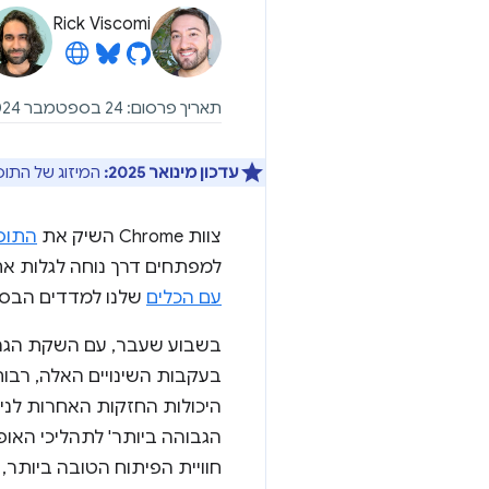
Rick Viscomi
תאריך פרסום: 24 בספטמבר 2024
עדכון מינואר 2025:
המיזוג של התוסף Web Vitals עם DevTools הושלם, והתמיכה בתוסף הסתיימה. פרטים
צוות Chrome השיק את
התוסף tals
למפתחים דרך נוחה לגלות את
עם הכלים
שלנו למדדים הבסיסיים של חוויית המשתמ
בשבוע שעבר, עם השקת הגרסה 129 של Chrome,
היכולות החזקות האחרות לניפ
חוויית הפיתוח הטובה ביותר,