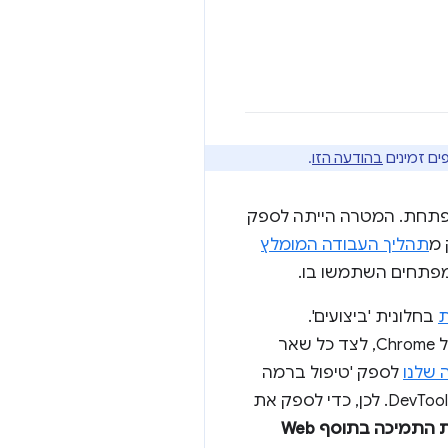
בהודעה הזו
.
לי נלווה לתוכנית Web Vitals המתפתחת. המטרה הייתה לספק
 מ
תהליך העבודה המומלץ
ת
בחלונית 'ביצועים'.
בעקבות השינויים האלה, רבות מהתכונות המרכזיות של התוסף זמינות עכשיו בכלי הפיתוח של Chrome, לצד כל שאר
שלנו
לספק 'טיפול ברמה
הגבוהה ביותר' לתהליכי האופטימיזציה של מדדי הליבה לבדיקת חוויית המשתמש באתר ב-DevTools. לכן, כדי לספק את
נתרכז את כל המאמצים שלנו בשיפור הלוח 'ביצועים' ונפסיק את התמיכה בתוסף Web