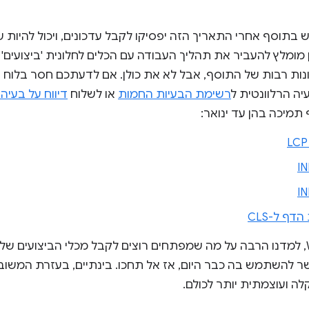
וסף אחרי התאריך הזה יפסיקו לקבל עדכונים, ויכול להיות שת
מומלץ להעביר את תהליך העבודה עם הכלים לחלונית 'ביצועים' בא
DevTool כולל תכונות רבות של התוסף, אבל לא את כולן. אם לדעתכם חסר ב
יה הרלוונטית ל
רשימת הבעיות החמות
או לשלוח
דיווח על בעי
תמיכה בהן עד ינואר:
דף ל-CLS
באמצעות התוסף Web Vitals, למדנו הרבה על מה שמפתחים רוצים לקבל מכלי הביצו
ירות ב-DevTools. אפשר להשתמש בה כבר היום, אז אל תחכו. בינתיים, בעזר
לה ועוצמתית יותר לכולם.