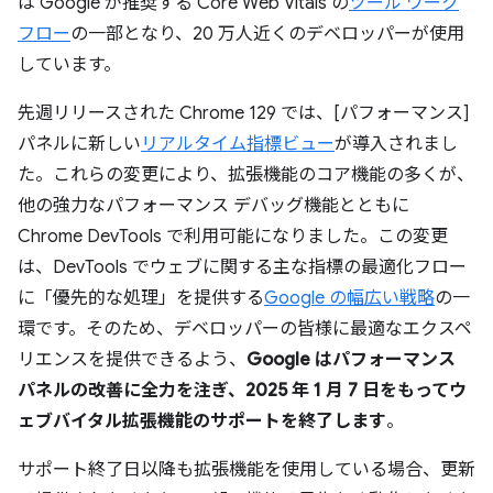
は Google が推奨する Core Web Vitals の
ツール ワーク
フロー
の一部となり、20 万人近くのデベロッパーが使用
しています。
先週リリースされた Chrome 129 では、[パフォーマンス]
パネルに新しい
リアルタイム指標ビュー
が導入されまし
た。これらの変更により、拡張機能のコア機能の多くが、
他の強力なパフォーマンス デバッグ機能とともに
Chrome DevTools で利用可能になりました。この変更
は、DevTools でウェブに関する主な指標の最適化フロー
に「優先的な処理」を提供する
Google の幅広い戦略
の一
環です。そのため、デベロッパーの皆様に最適なエクスペ
リエンスを提供できるよう、
Google はパフォーマンス
パネルの改善に全力を注ぎ、2025 年 1 月 7 日をもってウ
ェブバイタル拡張機能のサポートを終了します
。
サポート終了日以降も拡張機能を使用している場合、更新