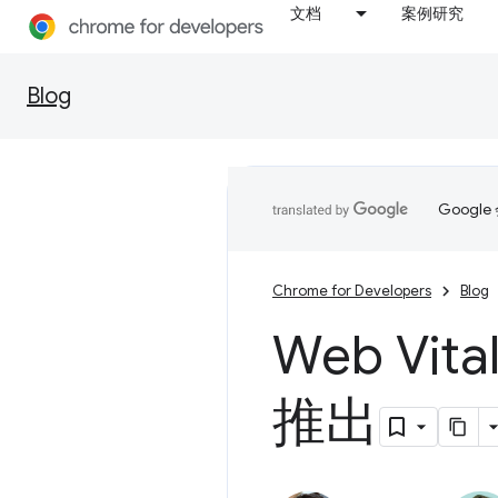
文档
案例研究
Blog
Goog
Chrome for Developers
Blog
Web Vi
推出