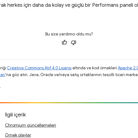
alarak herkes için daha da kolay ve güçlü bir Performans panel
Bu size yardımcı oldu mu?
riği
Creative Commons Atıf 4.0 Lisansı
altında ve kod örnekleri
Apache 2.0
arı
'na göz atın. Java, Oracle ve/veya satış ortaklarının tescilli ticari markas
.
İlgili içerik
Chromium güncellemeleri
Örnek olaylar