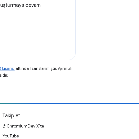
i oluşturmaya devam
 Lisansı
altında lisanslanmıştır. Ayrıntılı
ıdır.
Takip et
@ChromiumDev X'te
YouTube