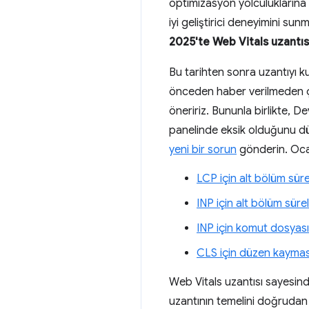
optimizasyon yolculuklarına 
iyi geliştirici deneyimini sun
2025'te Web Vitals uzantıs
Bu tarihten sonra uzantıyı k
önceden haber verilmeden ça
öneririz. Bununla birlikte, D
panelinde eksik olduğunu dü
yeni bir sorun
gönderin. Ocak
LCP için alt bölüm süre
INP için alt bölüm sürel
INP için komut dosyası 
CLS için düzen kaymas
Web Vitals uzantısı sayesind
uzantının temelini doğrudan 