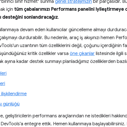
"birinci sınıf hizmet" sunma
genel stratejimizin
bir parçasıdır. 
mak için
tüm çabalarımızı Performans panelini iyileştirmeye
ı desteğini sonlandıracağız
.
ullanmaya devam eden kullanıcılar güncelleme almayı durduracak
lışmayı durdurabilir. Bu nedenle, araç iş akışınızı hemen Perf
evTools'un uzantının tüm özelliklerini değil, çoğunu içerdiğinin 
şündüğünüz kritik özellikler varsa
öne çıkanlar
listesinde ilgil
 ayına kadar destek sunmayı planladığımız özelliklerden bazılar
leri
eri
ilişkilendirme
ı günlüğü
e, geliştiricilerin performans araçlarından ne istedikleri hakk
DevTools'a entegre ettik. Hemen kullanmaya başlayabilirsiniz. 