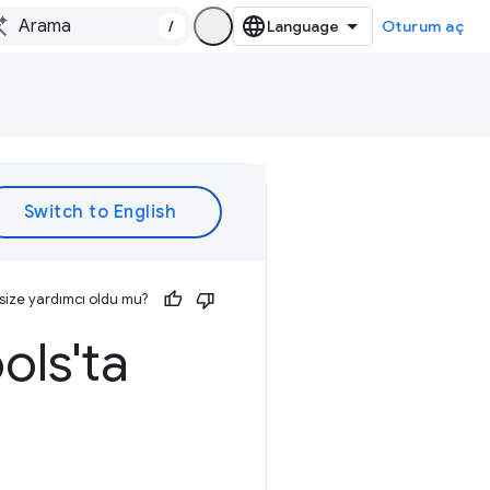
/
Oturum aç
size yardımcı oldu mu?
ols'ta