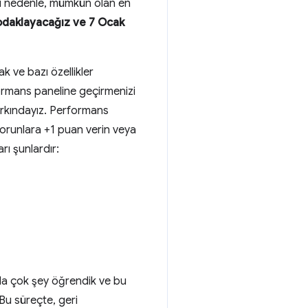
Bu nedenle, mümkün olan en
 odaklayacağız ve 7 Ocak
 ve bazı özellikler
ormans paneline geçirmenizi
farkındayız. Performans
i sorunlara +1 puan verin veya
ı şunlardır:
ında çok şey öğrendik ve bu
Bu süreçte, geri