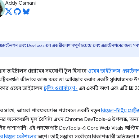
Addy Osmani
ক্সটেনশন এবং DevTools এর একত্রীকরণ সম্পূর্ণ হয়েছে এবং এক্সটেনশনের জন্য সমর্
েব ভাইটালস প্রোগ্রামের সহযোগী টুল হিসাবে
ওয়েব ভাইটালস এক্সটেন
মেট্রিকগুলি কীভাবে কাজ করে তা আবিষ্কার করার একটি সুবিধাজনক উপা
িত কোর ওয়েব ভাইটালস
টুলিং ওয়ার্কফ্লো-
এর একটি অংশ এবং এটি প্রায়
ের সাথে, আমরা পারফরম্যান্স প্যানেলে একটি নতুন
রিয়েল-টাইম মেট্রিক
নের অনেকগুলি মূল বৈশিষ্ট্য এখন Chrome DevTools-এ উপলব্ধ, অন্যান
লির পাশাপাশি৷ এই পদক্ষেপটি DevTools-এ Core Web Vitals অপ্টিমাইজে
 বিস্তৃত কৌশলের
অংশ। তাই সম্ভাব্য সর্বোত্তম বিকাশকারী অভিজ্ঞতা প্র