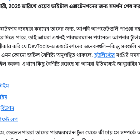
ুয়ারী, 2025 তারিখে ওয়েব ভাইটাল এক্সটেনশনের জন্য সমর্থন শেষ ক
সটেনশন ব্যবহার করছেন তাদের জন্য, আপনি আপডেটগুলি পাওয়া বন্ধ কর
 করে দিতে পারে, তাই আমরা এখনই পারফরম্যান্স প্যানেলে আপনার টুলিং ওয
্বীকার করি যে DevTools-এ এক্সটেনশনের অনেকগুলি—কিন্তু সবগুলি নয়—
 এমন কোনো জটিল বৈশিষ্ট্য অনুপস্থিত থাকলে,
হটলিস্টের
সংশ্লিষ্ট স
ল করুন। এখানে কিছু বৈশিষ্ট্য রয়েছে যা আমরা ইতিমধ্যেই জানুয়ারির
টাইম
টাইম
্রিবিউশন
শিফট লগ
মে, ডেভেলপাররা তাদের পারফরম্যান্স টুল থেকে কী চায় সে সম্পর্ক