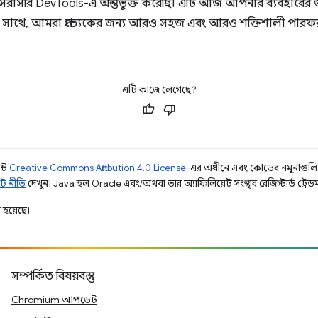
াসরি DevTools-এ অন্তর্ভুক্ত করেছি। এটি আজ আপনার ব্যবহারের জন্য 
িয়ার সাথে, আমরা প্রত্যেকের জন্য আরও সহজ এবং আরও শক্তিশালী পারফর
এটি কাজে লেগেছে?
ন্ট
Creative Commons Attribution 4.0 License
-এর অধীনে এবং কোডের নমুনাগুল
ট নীতি
দেখুন। Java হল Oracle এবং/অথবা তার অ্যাফিলিয়েট সংস্থার রেজিস্টার্ড ট্রেডমা
 হয়েছে।
সম্পর্কিত বিষয়বস্তু
Chromium আপডেট