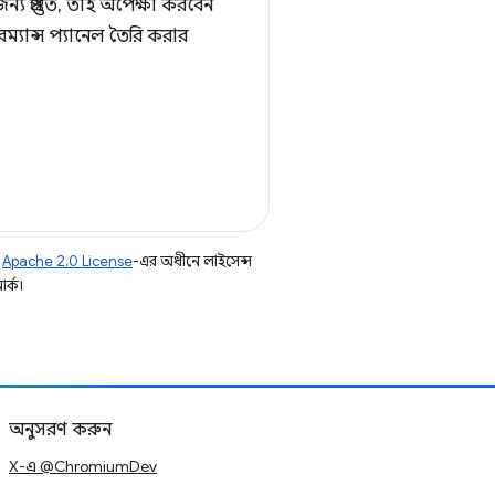
প্রস্তুত, তাই অপেক্ষা করবেন
ম্যান্স প্যানেল তৈরি করার
ি
Apache 2.0 License
-এর অধীনে লাইসেন্স
র্ক।
অনুসরণ করুন
X-এ @ChromiumDev