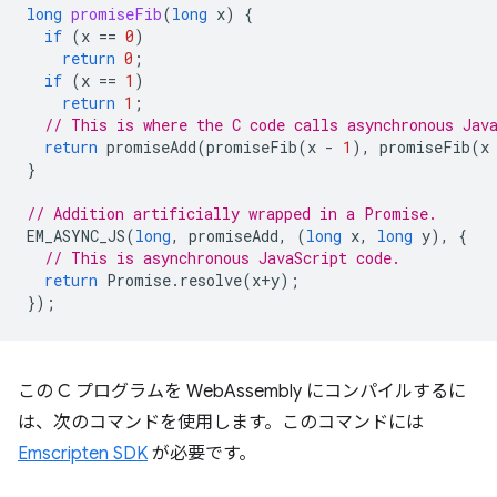
long
promiseFib
(
long
x
)
{
if
(
x
==
0
)
return
0
;
if
(
x
==
1
)
return
1
;
// This is where the C code calls asynchronous Jav
return
promiseAdd
(
promiseFib
(
x
-
1
),
promiseFib
(
x
}
// Addition artificially wrapped in a Promise.
EM_ASYNC_JS
(
long
,
promiseAdd
,
(
long
x
,
long
y
),
{
// This is asynchronous JavaScript code.
return
Promise
.
resolve
(
x
+
y
);
});
この C プログラムを WebAssembly にコンパイルするに
は、次のコマンドを使用します。このコマンドには
Emscripten SDK
が必要です。