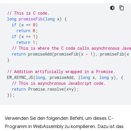
// This is C code.
long
promiseFib
(
long
x
)
{
if
(
x
==
0
)
return
0
;
if
(
x
==
1
)
return
1
;
// This is where the C code calls asynchronous Jav
return
promiseAdd
(
promiseFib
(
x
-
1
),
promiseFib
(
x
}
// Addition artificially wrapped in a Promise.
EM_ASYNC_JS
(
long
,
promiseAdd
,
(
long
x
,
long
y
),
{
// This is asynchronous JavaScript code.
return
Promise
.
resolve
(
x
+
y
);
});
Verwenden Sie den folgenden Befehl, um dieses C-
Programm in WebAssembly zu kompilieren. Dazu ist das