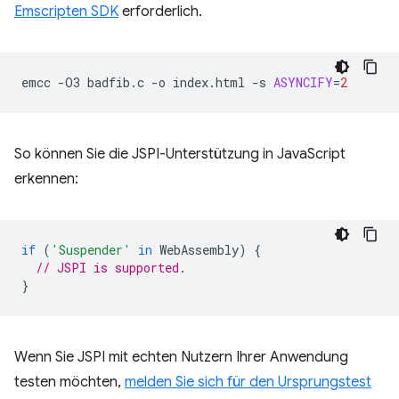
Emscripten SDK
erforderlich.
emcc
-O3
badfib.c
-o
index.html
-s
ASYNCIFY
=
2
So können Sie die JSPI-Unterstützung in JavaScript
erkennen:
if
(
'Suspender'
in
WebAssembly
)
{
// JSPI is supported.
}
Wenn Sie JSPI mit echten Nutzern Ihrer Anwendung
testen möchten,
melden Sie sich für den Ursprungstest