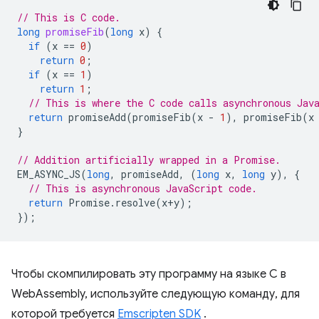
// This is C code.
long
promiseFib
(
long
x
)
{
if
(
x
==
0
)
return
0
;
if
(
x
==
1
)
return
1
;
// This is where the C code calls asynchronous Jav
return
promiseAdd
(
promiseFib
(
x
-
1
),
promiseFib
(
x
}
// Addition artificially wrapped in a Promise.
EM_ASYNC_JS
(
long
,
promiseAdd
,
(
long
x
,
long
y
),
{
// This is asynchronous JavaScript code.
return
Promise
.
resolve
(
x
+
y
);
});
Чтобы скомпилировать эту программу на языке C в
WebAssembly, используйте следующую команду, для
которой требуется
Emscripten SDK
.