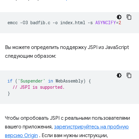
emcc
-O3
badfib.c
-o
index.html
-s
ASYNCIFY
=
2
Вы можете определить поддержку JSPI из JavaScript
следующим образом:
if
(
'Suspender'
in
WebAssembly
)
{
// JSPI is supported.
}
Чтобы опробовать JSPI с реальными пользователями
вашего приложения,
зарегистрируйтесь на пробную
версию Origin
. Если вам нужны инструкции,