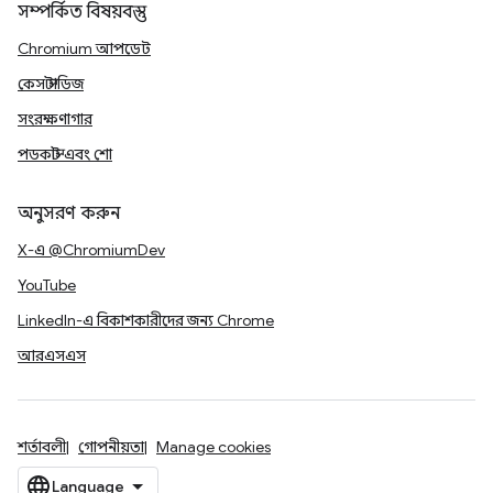
সম্পর্কিত বিষয়বস্তু
Chromium আপডেট
কেস স্টাডিজ
সংরক্ষণাগার
পডকাস্ট এবং শো
অনুসরণ করুন
X-এ @ChromiumDev
YouTube
LinkedIn-এ বিকাশকারীদের জন্য Chrome
আরএসএস
শর্তাবলী
গোপনীয়তা
Manage cookies