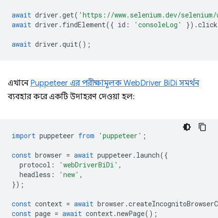
await
driver
.
get
(
'https://www.selenium.dev/selenium/
await
driver
.
findElement
({
id
:
'consoleLog'
}).
click
await
driver
.
quit
();
এখানে
Puppeteer এর পরীক্ষামূলক WebDriver BiDi সমর্থন
ব্যবহার করে একটি উদাহরণ দেওয়া হল:
import
puppeteer
from
'puppeteer'
;
const
browser
=
await
puppeteer
.
launch
({
protocol
:
'webDriverBiDi'
,
headless
:
'new'
,
});
const
context
=
await
browser
.
createIncognitoBrowserC
const
page
=
await
context
.
newPage
();