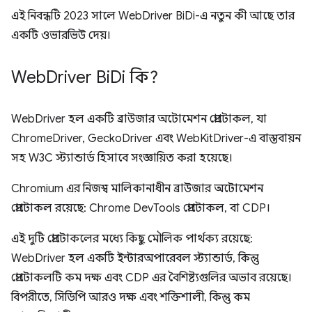
এই নিবন্ধটি 2023 সালে WebDriver BiDi-এ নতুন কী আছে তার
একটি ওভারভিউ দেয়।
Web
Driver Bi
Di কি?
WebDriver হল একটি ব্রাউজার অটোমেশন প্রোটোকল, যা
ChromeDriver, GeckoDriver এবং WebKitDriver-এ বাস্তবায়ন
সহ W3C স্ট্যান্ডার্ড হিসাবে সংজ্ঞায়িত করা হয়েছে।
Chromium এর নিজস্ব মালিকানাধীন ব্রাউজার অটোমেশন
প্রোটোকল রয়েছে: Chrome DevTools প্রোটোকল, বা CDP।
এই দুটি প্রোটোকলের মধ্যে কিছু মৌলিক পার্থক্য রয়েছে:
WebDriver হল একটি ইন্টারঅপারেবল স্ট্যান্ডার্ড, কিন্তু
প্রোটোকলটি কম দক্ষ এবং CDP এর বৈশিষ্ট্যগুলির অভাব রয়েছে।
বিপরীতে, সিডিপি আরও দক্ষ এবং শক্তিশালী, কিন্তু কম