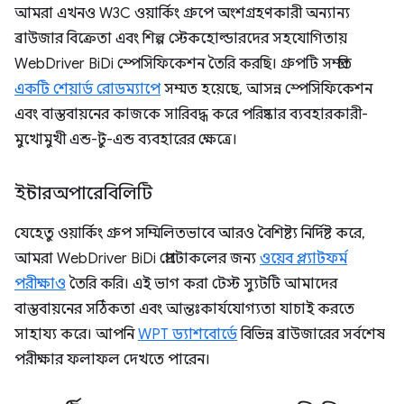
আমরা এখনও W3C ওয়ার্কিং গ্রুপে অংশগ্রহণকারী অন্যান্য
ব্রাউজার বিক্রেতা এবং শিল্প স্টেকহোল্ডারদের সহযোগিতায়
WebDriver BiDi স্পেসিফিকেশন তৈরি করছি। গ্রুপটি সম্প্রতি
একটি শেয়ার্ড রোডম্যাপে
সম্মত হয়েছে, আসন্ন স্পেসিফিকেশন
এবং বাস্তবায়নের কাজকে সারিবদ্ধ করে পরিষ্কার ব্যবহারকারী-
মুখোমুখী এন্ড-টু-এন্ড ব্যবহারের ক্ষেত্রে।
ইন্টারঅপারেবিলিটি
যেহেতু ওয়ার্কিং গ্রুপ সম্মিলিতভাবে আরও বৈশিষ্ট্য নির্দিষ্ট করে,
আমরা WebDriver BiDi প্রোটোকলের জন্য
ওয়েব প্ল্যাটফর্ম
পরীক্ষাও
তৈরি করি। এই ভাগ করা টেস্ট স্যুটটি আমাদের
বাস্তবায়নের সঠিকতা এবং আন্তঃকার্যযোগ্যতা যাচাই করতে
সাহায্য করে। আপনি
WPT ড্যাশবোর্ডে
বিভিন্ন ব্রাউজারের সর্বশেষ
পরীক্ষার ফলাফল দেখতে পারেন।