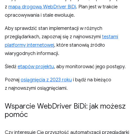
z
mapą drogową WebDriver BiDi
. Plan jest w trakcie
opracowywania i stale ewoluuje.
Aby sprawdzić stan implementacji w różnych
przeglądarkach, zapoznaj się z najnowszymi
testami
platformy internetowej
, które stanowią źródło
wiarygodnych informacji.
Śledź
etapów projektu
, aby monitorować jego postępy.
Poznaj
osiągnięcia z 2023 roku
i bądź na bieżąco
z najnowszymi osiągnięciami.
Wsparcie Web
Driver Bi
Di: jak możesz
pomóc
Czy interesuje Cię przyszłość automatyzacji przeglądarki