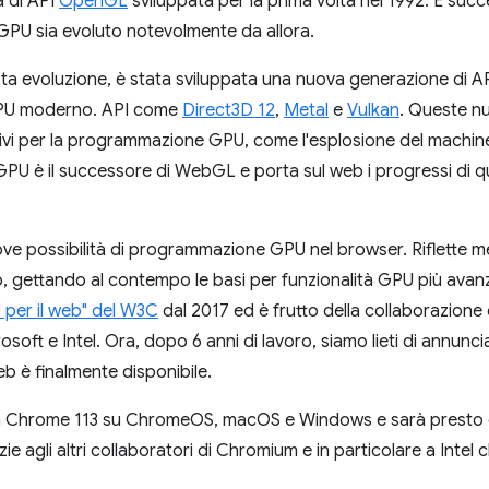
a di API
OpenGL
sviluppata per la prima volta nel 1992. È suc
GPU sia evoluto notevolmente da allora.
ta evoluzione, è stata sviluppata una nuova generazione di AP
 GPU moderno. API come
Direct3D 12
,
Metal
e
Vulkan
. Queste n
ivi per la programmazione GPU, come l'esplosione del machine 
GPU è il successore di WebGL e porta sul web i progressi di q
 possibilità di programmazione GPU nel browser. Riflette me
gettando al contempo le basi per funzionalità GPU più avanzat
 per il web" del W3C
dal 2017 ed è frutto della collaborazione
soft e Intel. Ora, dopo 6 anni di lavoro, siamo lieti di annunci
b è finalmente disponibile.
n Chrome 113 su ChromeOS, macOS e Windows e sarà presto di
e agli altri collaboratori di Chromium e in particolare a Intel