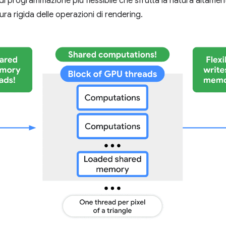
di programmazione più flessibile che sfrutta la natura altamen
ura rigida delle operazioni di rendering.