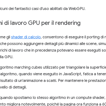
uni dei fantastici casi d'uso abilitati da WebGPU.
hi di lavoro GPU per il rendering
ome gli
shader di calcolo
, consentono di eseguire il porting di n
he possono aggiungere dettagli più dinamici alle scene, simula
richi di lavoro che in precedenza potevano essere eseguiti so
lla GPU.
lgoritmo marching cubes utilizzato per triangolare la superfici
l'algoritmo, quando viene eseguito in JavaScript, fatica a tene
l risultato di un'animazione a scatti. Per mantenere le prestazi
ello di dettagli.
 quando spostiamo lo stesso algoritmo in un compute shader,
nto migliora notevolmente, poiché la pagina ora funziona a 60 