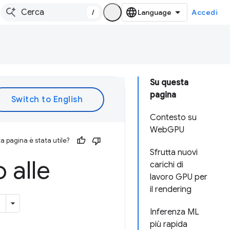
/
Accedi
Su questa
pagina
Contesto su
WebGPU
 pagina è stata utile?
Sfrutta nuovi
 alle
carichi di
lavoro GPU per
il rendering
Inferenza ML
più rapida