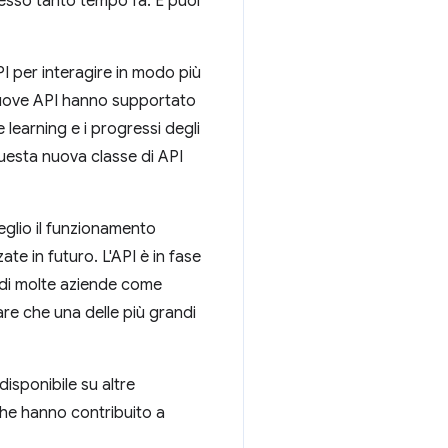
cesso tanto tempo fa. E puoi
I per interagire in modo più
uove API hanno supportato
learning e i progressi degli
uesta nuova classe di API
glio il funzionamento
e in futuro. L'API è in fase
 di molte aziende come
are che una delle più grandi
sponibile su altre
 che hanno contribuito a