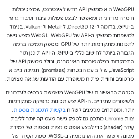
WebGPU הוא ממשק API חדש לאינטרנט, שמציג יכולות
חומרה מודרניות ומאפשר לבצע פעולות עיבוד ועיבוד גרפי
ב-GPU, בדומה ל-Direct3D 12, ל-Metal ול-Vulkan. בניגוד
למשפחת ממשקי ה-API של WebGL, WebGPU מציע גישה
לתכונות מתקדמות יותר של GPU ומספק תמיכה ברמה
הגבוהה ביותר לחישוב כללי ב-GPU. ה-API תוכנן תוך
התמקדות בפלטפורמת האינטרנט, וכולל ממשק API של
JavaScript, שילוב עם הבטחות (promises), תמיכה בייבוא
סרטונים וחוויית פיתוח משופרת עם הודעות שגיאה מצוינות.
הגרסה הראשונית של WebGPU משמשת כבסיס לעדכונים
ולשיפורים עתידיים. ה-API יציע תכונות גרפיקה מתקדמות
יותר, ומפתחים מוזמנים לשלוח
בקשות לתכונות נוספות
.
צוות Chrome מתכנן גם לספק גישה מעמיקה יותר לליבת
שַדְר (shader) כדי לבצע אופטימיזציות נוספות של למידת
מכונה ולשפר את הארגונומיה ב-WGSL, שפת השַדְר של