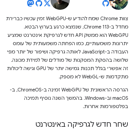
צוות Chrome שמח להודיע ש-WebGPU זמין עכשיו כברירת
מחדל ב-Chrome 113, שנמצא כרגע בערוץ הבטא.
WebGPU הוא ממשק API חדש לגרפיקת אינטרנט שמציע
יתרונות משמעותיים, כמו הפחתה משמעותית של עומס
העבודה ב-JavaScript לאותה גרפיקה ושיפור של יותר מפי
שלושה בהסקת המסקנות של מודלים של למידת מכונה.
זה אפשרי בגלל תכנות גמישה יותר של GPU וגישה ליכולות
מתקדמות ש-WebGL לא מספק.
הגרסה הראשונית של WebGPU זמינה ב-ChromeOS, ב-
macOS וב-Windows. בהמשך השנה נוסיף תמיכה
בפלטפורמות אחרות.
שחר חדש לגרפיקה באינטרנט