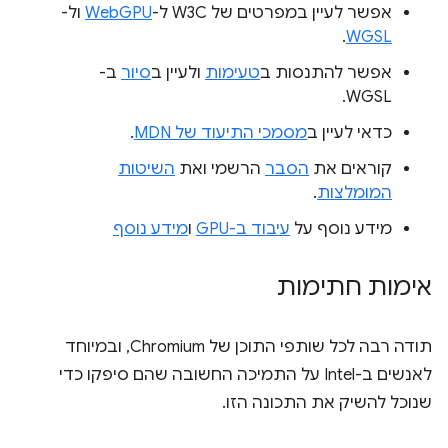
אפשר לעיין במפרטים של W3C ל-
WebGPU
ול-
.
WGSL
אפשר להתנסות ב
טעימות
ולעיין ב
סיור
ב-
WGSL.
כדאי לעיין ב
מסמכי התיעוד של MDN
.
קוראים את
הסבר
הרשמי ואת
השיטות
המומלצות
.
מידע נוסף על
עיבוד ב-GPU
ו
מידע נוסף
אימות חתימות
תודה רבה לכל שותפי התוכן של Chromium, ובמיוחד
לאנשים ב-Intel על התמיכה החשובה שהם סיפקו כדי
שנוכל להשיק את התכונה הזו.