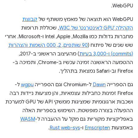
WebGPU.
WebGPU הוא תוצאה של מאמץ משותף של
קבוצת
הקהילה 'GPU לאינטרנט' של W3C
, שכוללת תרומות
מחברות גדולות כמו Mozilla,‏ Apple,‏ Intel ו-Microsoft. אחרי
שש שנים של פיתוח (
90 שותפים, 2, 000 השמות והצהרות
(commits) ו-3,000 בעיות
) מהעיצוב הראשוני ב-2017,
ההטמעה הראשונה זמינה עכשיו ב-Chrome, ותמיכה ב-
Firefox וב-Safari נמצאת בתהליך.
גם הספרייה
Dawn
ל-Chromium וגם הספרייה
wgpu
ל-
Firefox זמינות כחבילות עצמאיות, והן מציעות ניידות רבה
ושכבות ארגונומיות שמציגות ממשקי API של GPU למערכת
ההפעלה בצורה מופשטת. השימוש בספריות האלה
באפליקציות מקוריות גם מקל על ההעברה ל-
WASM
באמצעות
Emscripten
ו-
Rust web-sys
.