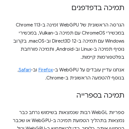
תמיכה בדפדפנים
הגרסה הראשונית של WebGPU זמינה ב-Chrome 113
במכשירי ChromeOS עם תמיכה ב-Vulkan, במכשירי
Windows עם תמיכה ב-Direct3D 12 וב-macOS. בקרוב
נוסיף תמיכה ב-Linux וב-Android, ותמיכה מורחבת
בפלטפורמות קיימות.
אנחנו עדיין עובדים על WebGPU ב-
Firefox
וב-
Safari
,
בנוסף להטמעה הראשונית ב-Chrome.
תמיכה בספרייה
ספריות WebGL רבות שנמצאות בשימוש נרחב כבר
נמצאות בתהליך הטמעת תמיכה ב-WebGPU או שכבר
הטמיעו אותה. כלומר, כדי להשתמש ב-WebGPU יכול