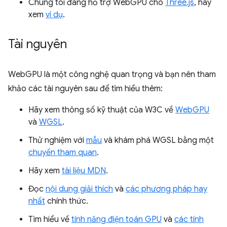
Chúng tôi đang hỗ trợ WebGPU cho
Three.js
, hãy
xem
ví dụ
.
Tài nguyên
WebGPU là một công nghệ quan trọng và bạn nên tham
khảo các tài nguyên sau để tìm hiểu thêm:
Hãy xem thông số kỹ thuật của W3C về
WebGPU
và
WGSL
.
Thử nghiệm với
mẫu
và khám phá WGSL bằng một
chuyến tham quan
.
Hãy xem
tài liệu MDN
.
Đọc
nội dung giải thích
và
các phương pháp hay
nhất
chính thức.
Tìm hiểu về
tính năng điện toán GPU
và
các tính