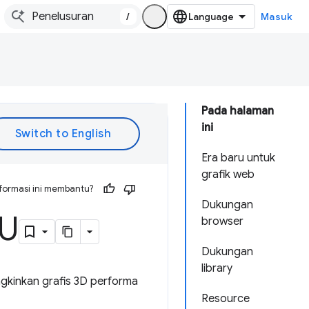
/
Masuk
Pada halaman
ini
Era baru untuk
grafik web
formasi ini membantu?
Dukungan
U
browser
Dukungan
library
kinkan grafis 3D performa
Resource