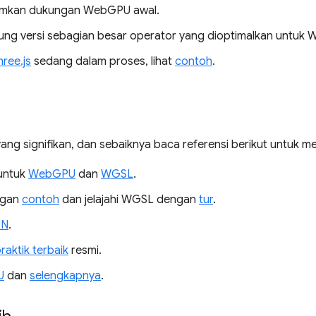
kan dukungan WebGPU awal.
g versi sebagian besar operator yang dioptimalkan untuk
hree.js
sedang dalam proses, lihat
contoh
.
g signifikan, dan sebaiknya baca referensi berikut untuk memp
 untuk
WebGPU
dan
WGSL
.
ngan
contoh
dan jelajahi WGSL dengan
tur
.
DN
.
raktik terbaik
resmi.
U
dan
selengkapnya
.