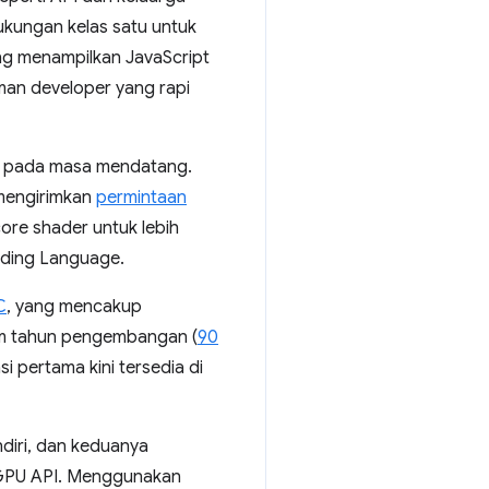
kungan kelas satu untuk
ng menampilkan JavaScript
man developer yang rapi
an pada masa mendatang.
 mengirimkan
permintaan
ore shader untuk lebih
ding Language.
C
, yang mencakup
enam tahun pengembangan (
90
i pertama kini tersedia di
diri, dan keduanya
 GPU API. Menggunakan