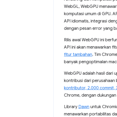
WebGL, WebGPU menawarkan 
komputasi umum di GPU. AP
API idiomatis, integrasi d
dengan pesan error yang b
Rilis awal WebGPU ini ber
API ini akan menawarkan fit
fitur tambahan
. Tim Chrome
banyak pengoptimalan mac
WebGPU adalah hasil dari u
kontribusi dari perusahaan 
kontributor, 2.000 commit,
Chrome, dengan dukungan u
Library
Dawn
untuk Chromiu
menawarkan portabilitas d