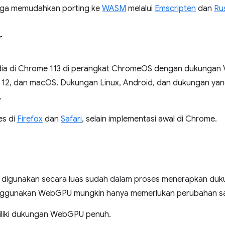
ve juga memudahkan porting ke
WASM
melalui
Emscripten
dan
Ru
r
sedia di Chrome 113 di perangkat ChromeOS dengan dukungan
12, dan macOS. Dukungan Linux, Android, dan dukungan yang
.
es di
Firefox
dan
Safari
, selain implementasi awal di Chrome.
 digunakan secara luas sudah dalam proses menerapkan du
enggunakan WebGPU mungkin hanya memerlukan perubahan sat
liki dukungan WebGPU penuh.