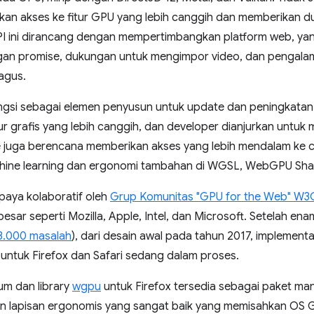
akses ke fitur GPU yang lebih canggih dan memberikan du
I ini dirancang dengan mempertimbangkan platform web, ya
engan promise, dukungan untuk mengimpor video, dan pengala
agus.
fungsi sebagai elemen penyusun untuk update dan peningkat
ur grafis yang lebih canggih, dan developer dianjurkan untuk
 juga berencana memberikan akses yang lebih mendalam ke c
hine learning dan ergonomi tambahan di WGSL, WebGPU Sha
paya kolaboratif oleh
Grup Komunitas "GPU for the Web" W3
besar seperti Mozilla, Apple, Intel, dan Microsoft. Setelah 
 3.000 masalah
), dari desain awal pada tahun 2017, implementas
ntuk Firefox dan Safari sedang dalam proses.
m dan library
wgpu
untuk Firefox tersedia sebagai paket man
an lapisan ergonomis yang sangat baik yang memisahkan OS