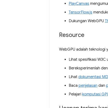
PlayCanvas
mengumum
TensorFlow.js
mendukun
Dukungan WebGPU
T
Resource
WebGPU adalah teknologi yan
Lihat spesifikasi W3C
Bereksperimenlah de
Lihat
dokumentasi M
Baca
penjelasan
dan
p
Pelajari
komputasi GP