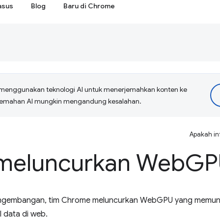
asus
Blog
Baru di Chrome
menggunakan teknologi AI untuk menerjemahkan konten ke
erjemahan AI mungkin mengandung kesalahan.
Apakah in
meluncurkan Web
GP
engembangan, tim Chrome meluncurkan WebGPU yang memung
l data di web.