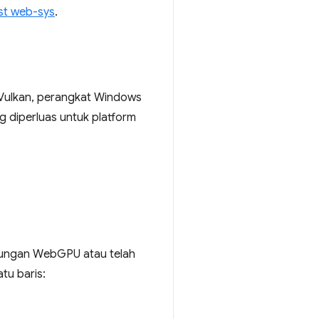
st web-sys
.
 Vulkan, perangkat Windows
 diperluas untuk platform
kungan WebGPU atau telah
u baris: