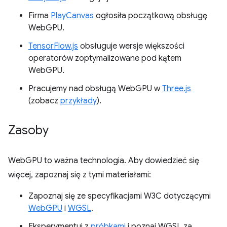
Firma
PlayCanvas
ogłosiła początkową obsługę
WebGPU.
TensorFlow.js
obsługuje wersje większości
operatorów zoptymalizowane pod kątem
WebGPU.
Pracujemy nad obsługą WebGPU w
Three.js
(zobacz
przykłady
).
Zasoby
WebGPU to ważna technologia. Aby dowiedzieć się
więcej, zapoznaj się z tymi materiałami:
Zapoznaj się ze specyfikacjami W3C dotyczącymi
WebGPU
i
WGSL
.
Eksperymentuj z
próbkami
i poznaj WGSL za