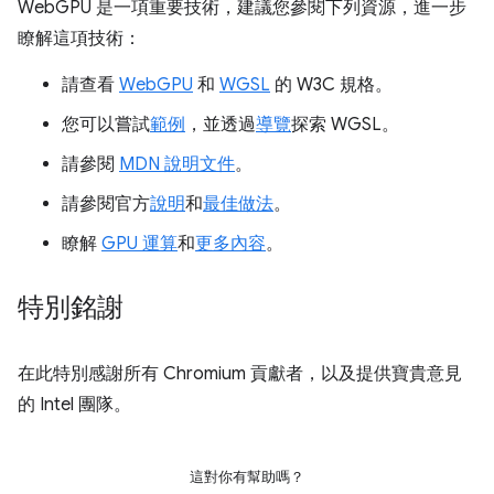
WebGPU 是一項重要技術，建議您參閱下列資源，進一步
瞭解這項技術：
請查看
WebGPU
和
WGSL
的 W3C 規格。
您可以嘗試
範例
，並透過
導覽
探索 WGSL。
請參閱
MDN 說明文件
。
請參閱官方
說明
和
最佳做法
。
瞭解
GPU 運算
和
更多內容
。
特別銘謝
在此特別感謝所有 Chromium 貢獻者，以及提供寶貴意見
的 Intel 團隊。
這對你有幫助嗎？