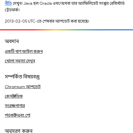
নীতি
দেখুন। Java হল Oracle এবং/অথবা তার অ্যাফিলিয়েট সংস্থার রেজিস্টার্ড
ট্রেডমার্ক।
2013-02-05 UTC-তে শেষবার আপডেট করা হয়েছে।
অবদান
একটি বাগ ফাইল করুন
খোলা সমস্যা দেখুন
সম্পর্কিত বিষয়বস্তু
Chromium আপডেট
কেস স্টাডিজ
সংরক্ষণাগার
পডকাস্ট এবং শো
অনুসরণ করুন