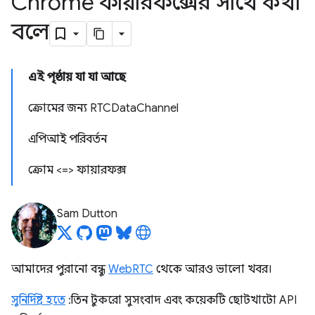
Chrome ফায়ারফক্সের সাথে কথা
বলে
এই পৃষ্ঠায় যা যা আছে
ক্রোমের জন্য RTCDataChannel
এপিআই পরিবর্তন
ক্রোম <=> ফায়ারফক্স
Sam Dutton
আমাদের পুরানো বন্ধু
WebRTC
থেকে আরও ভালো খবর।
সুনির্দিষ্ট হতে
: তিন টুকরো সুসংবাদ এবং কয়েকটি ছোটখাটো API