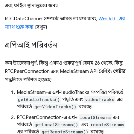
এবং ফাইল স্থানান্তরের জন্য।
RTCDataChannel সম্পর্কে আরও তথ্যের জন্য,
WebRTC এর
সাথে শুরু করা
দেখুন।
এপিআই পরিবর্তন
কম উত্তেজনাপূর্ণ, কিন্তু এখনও গুরুত্বপূর্ণ: ক্রোম 26 থেকে, কিছু
RTCPeerConnection এবং MediaStream API বৈশিষ্ট্য
গেটার
পদ্ধতিতে পরিণত হয়েছে:
MediaStream-এ এখন audioTracks সম্পত্তির পরিবর্তে
getAudioTracks()
পদ্ধতি এবং
videoTracks
এর
পরিবর্তে
getVideoTracks()
রয়েছে।
RTCPeerConnection-এ এখন
localStreams
এর
পরিবর্তে
getLocalStreams()
এবং
remoteStreams
এর পরিবর্তে
getRemoteStreams()
রয়েছে।