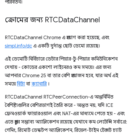
পরিবর্তন।
ক্রোমের জন্য RTCData
Channel
RTCDataChannel Chrome এ প্রয়োগ করা হয়েছে, এবং
simpl.info/dc
এ একটি দুর্দান্ত ছোট ডেমো রয়েছে।
এই ডেমোটি নির্বিচারে ডেটার পিয়ার-টু-পিয়ার কমিউনিকেশন
দেখায় - কোডের একশো লাইনেরও কম সময়ে। এর জন্য
আপনার Chrome 25 বা তার বেশি প্রয়োজন হবে, যার অর্থ এই
সময়ে
বিটা
বা
ক্যানারি
।
RTCDataChannel RTCPeerConnection-এ অন্তর্নির্মিত
বৈশিষ্ট্যগুলির বেশিরভাগই তৈরি করে - অন্তত নয়, যদি ICE
ফ্রেমওয়ার্ক ফায়ারওয়াল এবং NAT-এর মাধ্যমে পেতে হয় - এবং
এতে প্রচুর সম্ভাব্য অ্যাপ্লিকেশন রয়েছে যেখানে কম লেটেন্সি সর্বাগ্রে:
গেমিং, রিমোট ডেস্কটপ অ্যাপ্লিকেশন, রিয়েল-টাইম টেক্সট চ্যাট