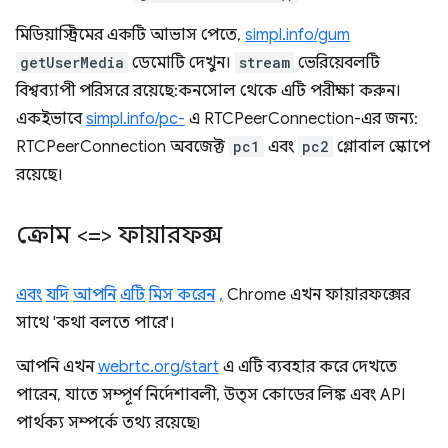
মিডিয়াস্ট্রিমের একটি আভাস পেতে,
simpl.info/gum
getUserMedia
ডেমোটি দেখুন।
stream
ভেরিয়েবলটি
বিশ্বব্যাপী পরিসরে রয়েছে: কনসোল থেকে এটি পরীক্ষা করুন।
একইভাবে
simpl.info/pc-
এ RTCPeerConnection-এর জন্য:
RTCPeerConnection অবজেক্ট
pc1
এবং
pc2
গ্লোবাল স্কোপে
রয়েছে।
ক্রোম <=> ফায়ারফক্স
এবং
যদি
আপনি
এটি
মিস করেন
,
Chrome এখন ফায়ারফক্সের
সাথে 'কথা বলতে পারে'।
আপনি এখন
webrtc.org/start
এ এটি ব্যবহার করে দেখতে
পারেন, যাতে সম্পূর্ণ নির্দেশাবলী, উত্স কোডের লিঙ্ক এবং API
পার্থক্য সম্পর্কে তথ্য রয়েছে৷