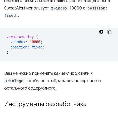
верхнего слоя. А корень нашего всплывающего окна
SweetAlert использует
z-index
10000 с
position:
fixed
.
.
swal-overlay
{
z-index
:
10000
;
position
:
fixed
;
}
Вам не нужно применять какие-либо стили к
<dialog>
, чтобы он отображался поверх всего
остального содержимого.
Инструменты разработчика