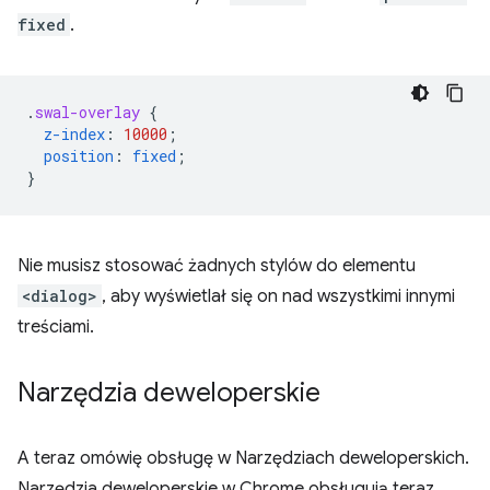
fixed
.
.
swal-overlay
{
z-index
:
10000
;
position
:
fixed
;
}
Nie musisz stosować żadnych stylów do elementu
<dialog>
, aby wyświetlał się on nad wszystkimi innymi
treściami.
Narzędzia deweloperskie
A teraz omówię obsługę w Narzędziach deweloperskich.
Narzędzia deweloperskie w Chrome obsługują teraz