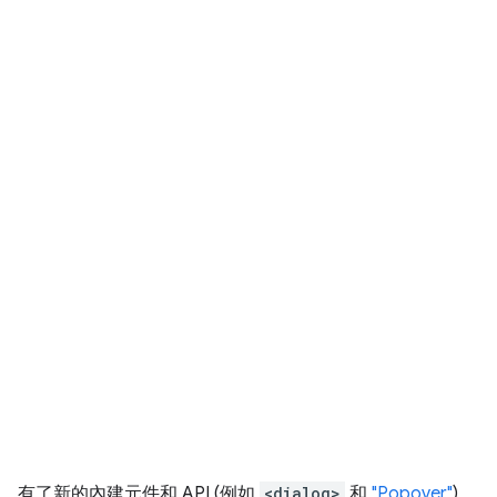
有了新的內建元件和 API (例如
<dialog>
和
"Popover"
)，