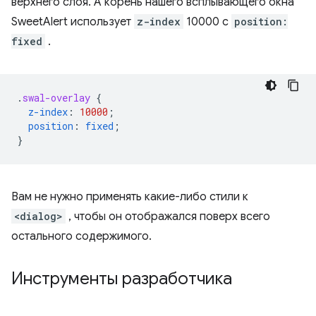
верхнего слоя. А корень нашего всплывающего окна
SweetAlert использует
z-index
10000 с
position:
fixed
.
.
swal-overlay
{
z-index
:
10000
;
position
:
fixed
;
}
Вам не нужно применять какие-либо стили к
<dialog>
, чтобы он отображался поверх всего
остального содержимого.
Инструменты разработчика