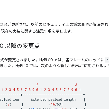
コル仕様は最近更新され、以前のセキュリティ上の懸念事項が解決さ
、現在の実装に関する注意事項を示します。
 00 以降の変更点
式が変更されました。HyBi 00 では、各フレームのヘッドに
"
ました。HyBi 10 では、次のような新しい形式が使用される
2
3
1
2
3
4
5
6
7
8
9
0
1
2
3
4
5
6
7
8
9
0
1
ayload
len
|
Extended
payload
length
|
(
7
)
|
(
16
/63
)
|