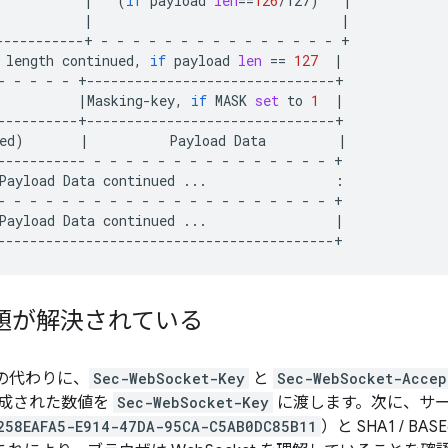
|
(
if
payload
len
==
126
/127
)
|
|
|
-----------+
-
-
-
-
-
-
-
-
-
-
-
-
-
-
-
length
continued,
if
payload
len
==
127
|
-
-
-
-
-
|
Masking-key,
if
MASK
set
to
1
|
ed
)
|
Payload
Data
|
-----------
-
-
-
-
-
-
-
-
-
-
-
-
-
-
-
Payload
Data
continued
...
-
-
-
-
-
-
-
-
-
-
-
-
-
-
-
-
-
-
-
-
-
Payload
Data
continued
...
|
題が解決されている
キーの代わりに、
Sec-WebSocket-Key
と
Sec-WebSocket-Accep
成された数値を
Sec-WebSocket-Key
に渡します。次に、サーバー
258EAFA5-E914-47DA-95CA-C5AB0DC85B11
）と SHA1 / BA