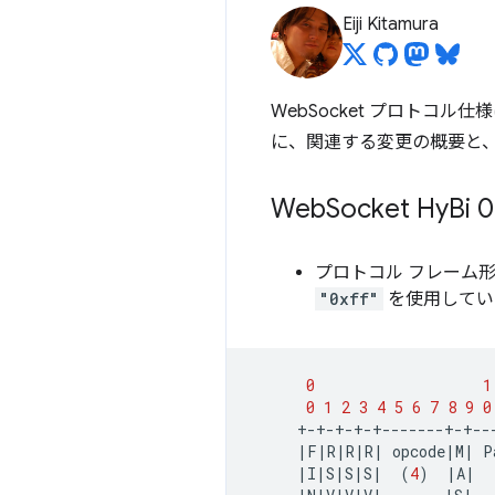
Eiji Kitamura
WebSocket プロト
に、関連する変更の概要と
Web
Socket Hy
Bi
プロトコル フレーム形
"0xff"
を使用してい
0
1
0
1
2
3
4
5
6
7
8
9
0
|
F
|
R
|
R
|
R
|
opcode
|
M
|
P
|
I
|
S
|
S
|
S
|
(
4
)
|
A
|