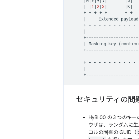
|
N
|
V
|
V
|
V
|
|
S
|
|
|
1
|
2
|
3
|
|
K
|
+-+-+-+-+-------+-+--
|
Extended
payload
+
-
-
-
-
-
-
-
-
-
-
|
|
Masking-key
(
continu
+---------------------
:
+
-
-
-
-
-
-
-
-
-
-
|
セキュリティの問
HyBi 00 の 3 つの
ウザは、ランダムに生
コルの固有の GUID（