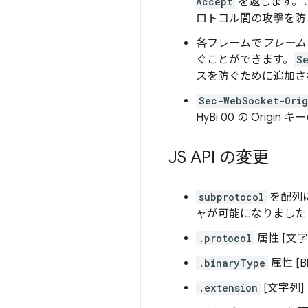
Accept
を返します。こ
ロトコル間の攻撃を防
各フレームで
フレーム
ぐことができます。
S
スを防ぐために追加さ
Sec-WebSocket-Orig
HyBi 00 の Origi
JS API の変更
subprotocol
を配列
ャが可能になりました
.protocol
属性 [文字
.binaryType
属性 [Blo
.extension
[文字列]