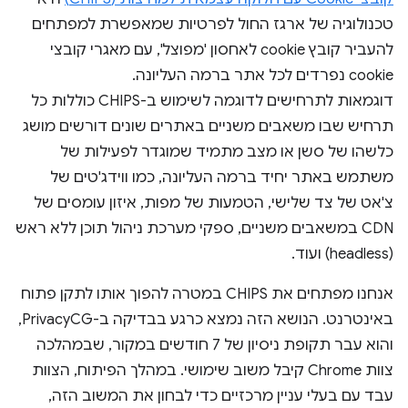
טכנולוגיה של ארגז החול לפרטיות שמאפשרת למפתחים
להעביר קובץ cookie לאחסון 'מפוצל', עם מאגרי קובצי
cookie נפרדים לכל אתר ברמה העליונה.
דוגמאות לתרחישים לדוגמה לשימוש ב-CHIPS כוללות כל
תרחיש שבו משאבים משניים באתרים שונים דורשים מושג
כלשהו של סשן או מצב מתמיד שמוגדר לפעילות של
משתמש באתר יחיד ברמה העליונה, כמו ווידג'טים של
צ'אט של צד שלישי, הטמעות של מפות, איזון עומסים של
CDN במשאבים משניים, ספקי מערכת ניהול תוכן ללא ראש
(headless) ועוד.
אנחנו מפתחים את CHIPS במטרה להפוך אותו לתקן פתוח
באינטרנט. הנושא הזה נמצא כרגע בבדיקה ב-PrivacyCG,
והוא עבר תקופת ניסיון של 7 חודשים במקור, שבמהלכה
צוות Chrome קיבל משוב שימושי. במהלך הפיתוח, הצוות
עבד עם בעלי עניין מרכזיים כדי לבחון את המשוב הזה,