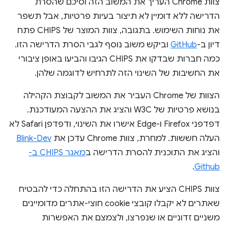
צוות Chrome העריך את המשוב הזה וסיכם שהסרת
הדרישה ללא דומיין לא תיצור בעיות פרטיות, אבל תשפר
את נוחות השימוש. בתגובה, צוות המוצר של CHIPS פתח
דיון ב-
GitHub
וביקש משוב נוסף לגבי הסרת הדרישה הזו.
כמה חברות שבדקו את CHIPS הגיבו והביעו באופן ציבורי
את החשיבות של השינוי הזה לתרחיש לדוגמה שלהן.
הצוות של Chrome העביר את המשוב לקבוצת הקהילה
בנושא פרטיות של W3C והציג את ההצעה המעודכנת.
דפדפני Firefox ו-Edge אישרו את השינוי, ודפדפן Safari לא
העלה חששות. למחרת, צוות Chrome עדכן את
Blink-Dev
והציג את התוכנית להסרת הדרישה ב
מאגר CHIPS ב-
.
Github
צוות CHIPS הציע את הדרישה הזו בהתחלה כדי להבטיח
שאתרים לא יקבלו קובצי cookie חוצי-אתרים מדומיינים
משניים זדוניים או שנפרצו, ולצמצם את האפשרות