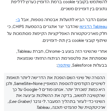
להשתמש בקובצי cookie ברמת הדומיין כערוץ לדליפת
נתונים בין דומיינים משניים.
אמנם הדבר הביא לתועלות אבטחה נוספות, אבל
ב-
Tableau הדגישו
שהדבר יצר אתגרים בהטמעת CHIPS, כי
חלק מארכיטקטורות האפליקציות הקיימות מסתמכות על
שיתוף קובצי cookie בין תת-דומיינים.
אחרי שהשינוי הזה בוצע ב-Chrome, חברת Tableau,
שמפתחת את פלטפורמת הניתוח החזותי שנמצאת
בבעלות Salesforce,
שיתפה
:
ההסרה של שינוי השם הופכת את הדרישה ליותר תואמת
לשינויים הקודמים להוספת המאפיין SameSite=None, ולכן
היא כמות 'מוכרת' יותר. אנחנו מודים ל-Google על כך
שהקשיבה למשוב, בדקה את ההשלכות וביצעה את
השינוי כדי לעזור בתהליך המעבר.
לי גרבר (Lee Graber),
ארכיטקטית של מהנדסי תוכנה, Tableau