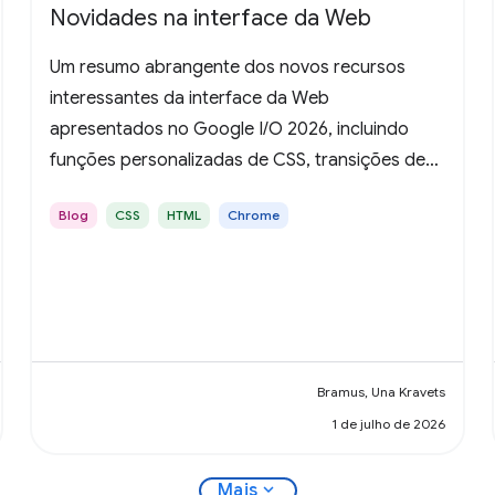
Novidades na interface da Web
Um resumo abrangente dos novos recursos
interessantes da interface da Web
apresentados no Google I/O 2026, incluindo
funções personalizadas de CSS, transições de
visualização, consultas de estado de rolagem,
Blog
CSS
HTML
Chrome
HTML no Canvas e muito mais.
Bramus, Una Kravets
1 de julho de 2026
expand_more
Mais