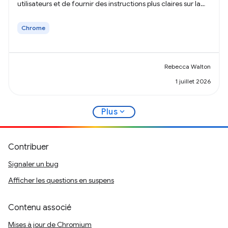
utilisateurs et de fournir des instructions plus claires sur la
transparence de la collecte de données.
Chrome
Rebecca Walton
1 juillet 2026
expand_more
Plus
Contribuer
Signaler un bug
Afficher les questions en suspens
Contenu associé
Mises à jour de Chromium