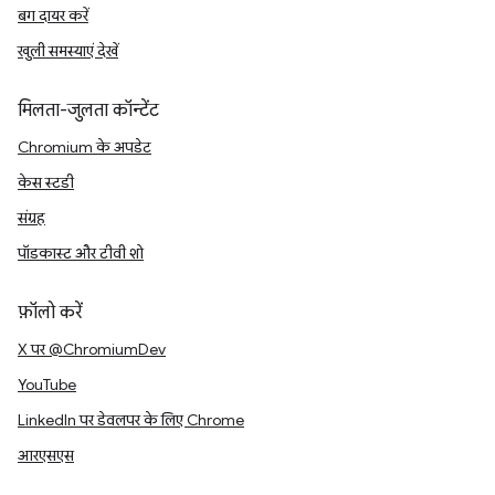
बग दायर करें
खुली समस्याएं देखें
मिलता-जुलता कॉन्टेंट
Chromium के अपडेट
केस स्टडी
संग्रह
पॉडकास्ट और टीवी शो
फ़ॉलो करें
X पर @ChromiumDev
YouTube
LinkedIn पर डेवलपर के लिए Chrome
आरएसएस