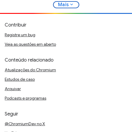
expand_more
Mais
Contribuir
Registre um bug
Veja as questões em aberto
Conteúdo relacionado
Atualizações do Chromium
Estudos de caso
Arquivar
Podcasts e programas
Seguir
@ChromiumDev no X