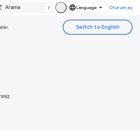
/
Oturum aç
ilir.
rimiz