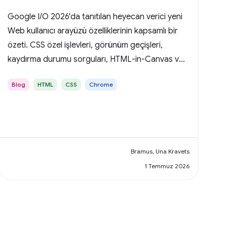
Google I/O 2026'da tanıtılan heyecan verici yeni
Web kullanıcı arayüzü özelliklerinin kapsamlı bir
özeti. CSS özel işlevleri, görünüm geçişleri,
kaydırma durumu sorguları, HTML-in-Canvas ve
daha pek çok konuyu kapsar.
Blog
HTML
CSS
Chrome
Bramus, Una Kravets
1 Temmuz 2026