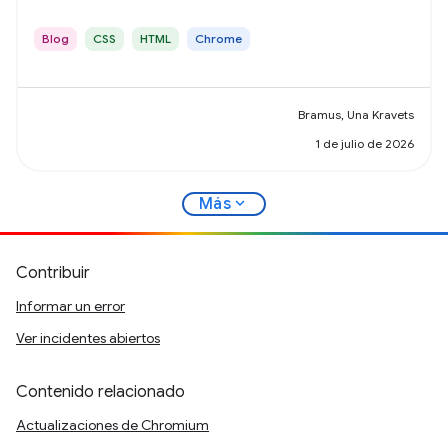
desplazamiento, HTML en Canvas y mucho más.
Blog
CSS
HTML
Chrome
Bramus, Una Kravets
1 de julio de 2026
expand_more
Más
Contribuir
Informar un error
Ver incidentes abiertos
Contenido relacionado
Actualizaciones de Chromium