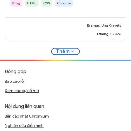
Blog
HTML
CSS
Chrome
Bramus, Una Kravets
1 tháng 7, 2026
expand_more
Thêm
Đóng góp
Báo cáo lỗi
Xem các sự cố mở
Nội dung liên quan
Bản cập nhật Chromium
Nghiên cứu điển hình