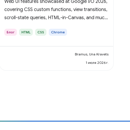
Web UI features showcased at Google I/O 2026,
covering CSS custom functions, view transitions,
scroll-state queries, HTML-in-Canvas, and much
more.
Блог
HTML
CSS
Chrome
Bramus, Una Kravets
1 июля 2026 г.