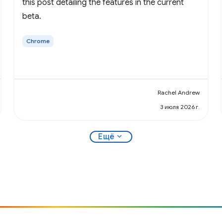
this post detailing the features in the current
beta.
Chrome
Rachel Andrew
3 июля 2026 г.
expand_more
Ещё