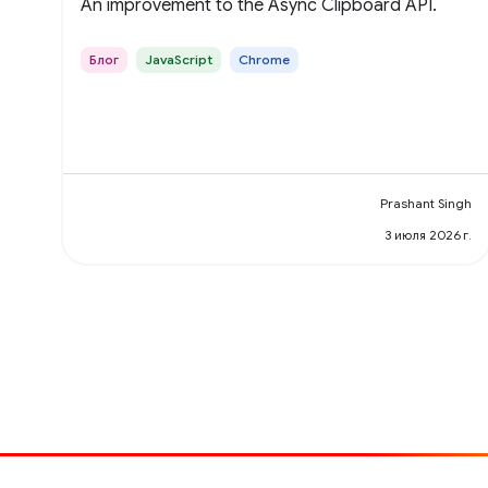
An improvement to the Async Clipboard API.
Блог
JavaScript
Chrome
Prashant Singh
3 июля 2026 г.