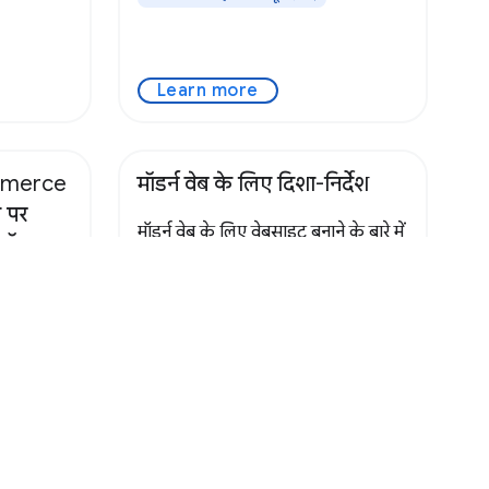
Learn more
mmerce
मॉडर्न वेब के लिए दिशा-निर्देश
स पर
मॉडर्न वेब के लिए वेबसाइट बनाने के बारे में
्रॉडक्ट
सलाह.
मय को
िनट कैसे
ोज को
commerce
मौजूद एआई
को 20 मिनट