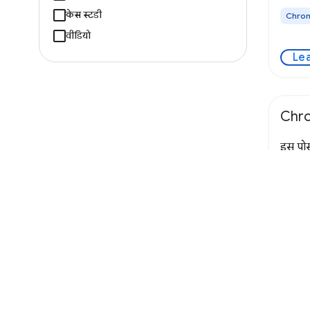
केस स्टडी
Chrome
वीडियो
Le
Chro
इस पोस्
सुविधाओ
मदद से
झलक प
Chro