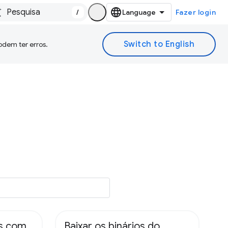
/
Fazer login
odem ter erros.
s com
Baixar os binários do