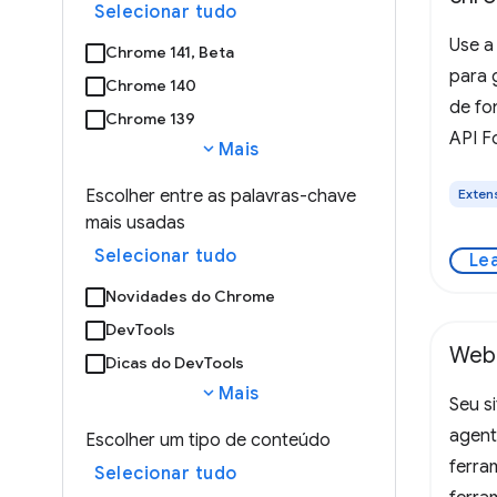
Selecionar tudo
Use a
Chrome 141, Beta
para 
Chrome 140
de fo
Chrome 139
API Fo
expand_more
Mais
permi
Escolher entre as palavras-chave
Exten
manif
mais usadas
O Chr
Selecionar tudo
Le
confi
depe
Novidades do Chrome
DevTools
WebM
Dicas do DevTools
expand_more
Mais
Seu s
agent
Escolher um tipo de conteúdo
ferr
Selecionar tudo