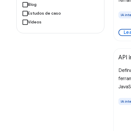
ferra
Blog
descr
Estudos de caso
IA in
O nav
Vídeos
essas
Le
com r
WebMC
API 
Defin
ferr
JavaS
IA in