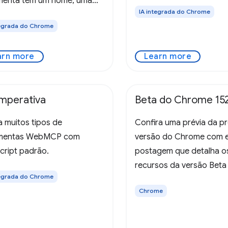
menta tem um nome, uma
IA integrada do Chrome
ição e um esquema JSON.
tegrada do Chrome
egador coleta e apresenta
 ferramentas ao agente
arn more
Learn more
econhecimento do
P do usuário,
imperativa
Beta do Chrome 15
a muitos tipos de
Confira uma prévia da p
amentas WebMCP com
versão do Chrome com 
cript padrão.
postagem que detalha o
recursos da versão Beta 
tegrada do Chrome
Chrome