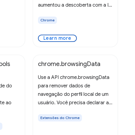
aumentou a descoberta com a IA
no dispositivo.
Chrome
Learn more
ools
chrome.browsingData
Use a API chrome.browsingData
ade do
para remover dados de
navegação do perfil local de um
rte ao
usuário. Você precisa declarar a
permissão "browsingData" no
Extensões do Chrome
manifesto da extensão para usar
essa API. O caso de uso mais