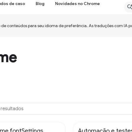
udos de caso
Blog
Novidades no Chrome
 de conteúdos para seu idioma de preferência. As traduções com IA p
ome
me.fontSettings
Automação e teste