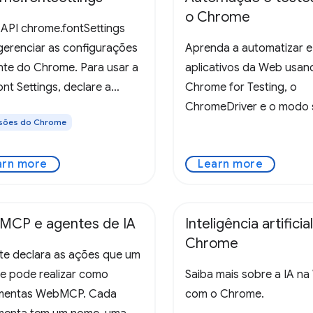
o Chrome
 API chrome.fontSettings
gerenciar as configurações
Aprenda a automatizar e
nte do Chrome. Para usar a
aplicativos da Web usan
nt Settings, declare a
Chrome for Testing, o
ssão "fontSettings" no
ChromeDriver e o modo
sões do Chrome
esto da extensão. Exemplo:
interface do Chrome.
ome permite que algumas
arn more
Learn more
gurações de fonte
ndam de
CP e agentes de IA
Inteligência artificia
Chrome
ite declara as ações que um
e pode realizar como
Saiba mais sobre a IA n
amentas WebMCP. Cada
com o Chrome.