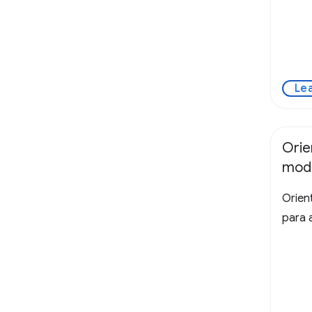
Le
Orie
mod
Orien
para 