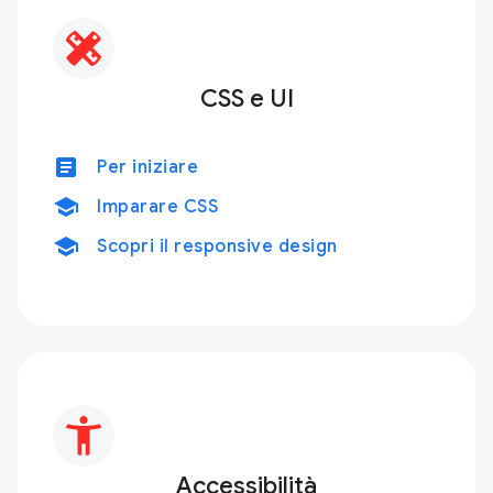
CSS e UI
article
Per iniziare
school
Imparare CSS
school
Scopri il responsive design
Accessibilità